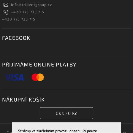
info
@
tridentgroup.cz
+420 775 733 715
+420 775 733 715
FACEBOOK
PŘIJÍMÁME ONLINE PLATBY
NÁKUPNÍ KOŠÍK
0
ks /
0 Kč
Stránky ve zkušebním provozu obsahující pouze
Copyright 2026
TRIDENT GROUP 007 s.r.o.
. Všechna práva