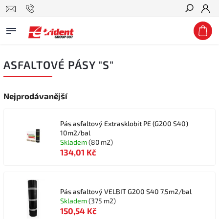
Hledat
ASFALTOVÉ PÁSY "S"
Nejprodávanější
Pás asfaltový Extrasklobit PE (G200 S40)
10m2/bal
Skladem
(80 m2)
134,01 Kč
Pás asfaltový VELBIT G200 S40 7,5m2/bal
Skladem
(375 m2)
150,54 Kč