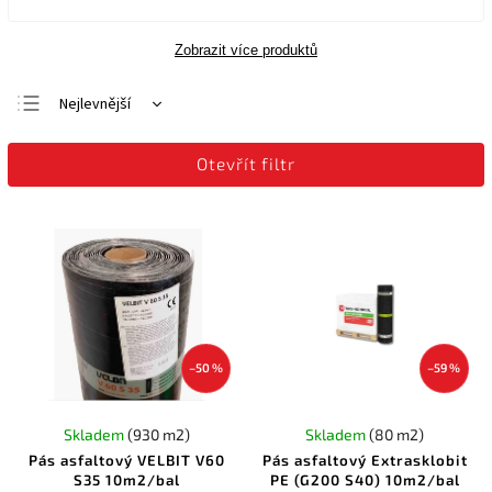
Zobrazit více produktů
Nejlevnější
Nejdražší
Otevřít filtr
Nejprodávanější
Abecedně
–50 %
–59 %
Skladem
(930 m2)
Skladem
(80 m2)
Pás asfaltový VELBIT V60
Pás asfaltový Extrasklobit
S35 10m2/bal
PE (G200 S40) 10m2/bal