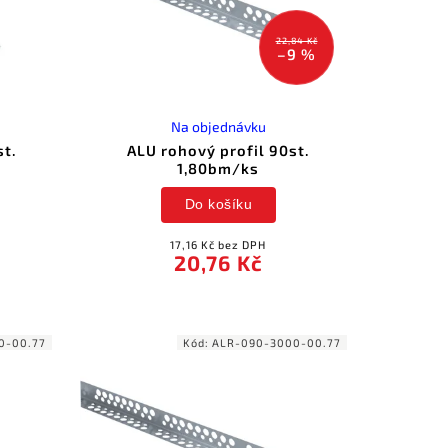
22,84 Kč
–9 %
Na objednávku
st.
ALU rohový profil 90st.
1,80bm/ks
Do košíku
17,16 Kč bez DPH
20,76 Kč
0-00.77
Kód:
ALR-090-3000-00.77