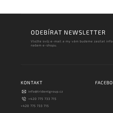
ODEBÍRAT NEWSLETTER
Vložte svůj e-mail a my vám budeme zasílat inf
našem e-shopu.
KONTAKT
FACEB
info
@
tridentgroup.cz
+420 775 733 715
+420 775 733 715