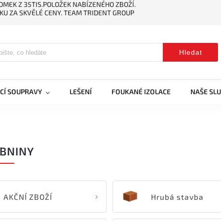
MEK Z 35TIS.POLOŽEK NABÍZENÉHO ZBOŽÍ.
KU ZA SKVĚLÉ CENY. TEAM TRIDENT GROUP
Hledat
CÍ SOUPRAVY
LEŠENÍ
FOUKANÉ IZOLACE
NAŠE SL
BNINY
AKČNÍ ZBOŽÍ
Hrubá stavba