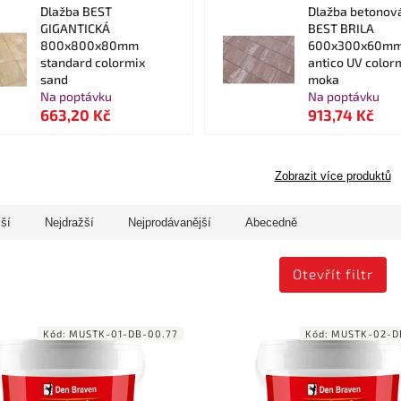
Dlažba BEST
Dlažba betonov
GIGANTICKÁ
BEST BRILA
800x800x80mm
600x300x60m
standard colormix
antico UV color
sand
moka
Na poptávku
Na poptávku
663,20 Kč
913,74 Kč
Zobrazit více produktů
jší
Nejdražší
Nejprodávanější
Abecedně
Otevřít filtr
Kód:
MUSTK-01-DB-00.77
Kód:
MUSTK-02-D