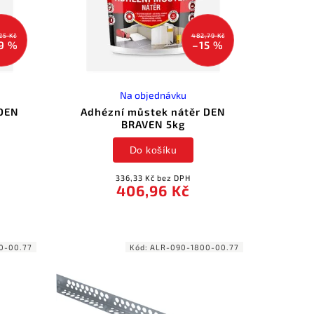
25 Kč
482,79 Kč
9 %
–15 %
Na objednávku
 DEN
Adhézní můstek nátěr DEN
BRAVEN 5kg
Do košíku
336,33 Kč bez DPH
406,96 Kč
0-00.77
Kód:
ALR-090-1800-00.77