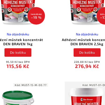
143,99 Kč
321,
–19 %
–1
Na objednávku
Na objednávku
ézní můstek koncentrát
Adhézní můstek koncen
DEN BRAVEN 1kg
DEN BRAVEN 2,5kg
Do košíku
Do košíku
95,50 Kč bez DPH
228,88 Kč bez DPH
115,56 Kč
276,94 Kč
Kód:
MUST-15-M-00.77
Kód:
MUST-01-D