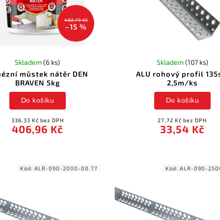
482,79 Kč
–15 %
Skladem
(6 ks)
Skladem
(107 ks)
ézní můstek nátěr DEN
ALU rohový profil 135
BRAVEN 5kg
2,5m/ks
Do košíku
Do košíku
336,33 Kč bez DPH
27,72 Kč bez DPH
406,96 Kč
33,54 Kč
Kód:
ALR-090-2000-00.77
Kód:
ALR-090-250