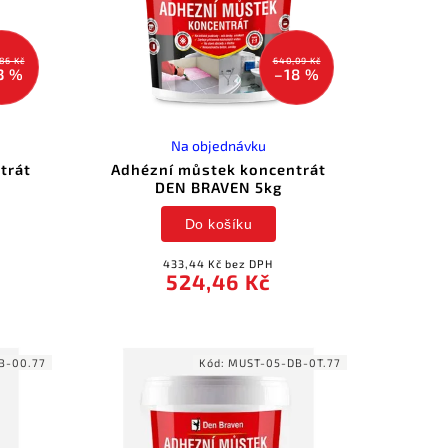
86 Kč
640,09 Kč
3 %
–18 %
Na objednávku
trát
Adhézní můstek koncentrát
DEN BRAVEN 5kg
Do košíku
433,44 Kč bez DPH
524,46 Kč
B-00.77
Kód:
MUST-05-DB-0T.77