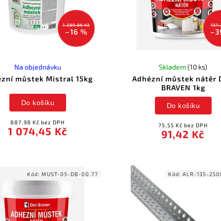
1 289,86 Kč
151,
–16 %
–3
Na objednávku
Skladem
(10 ks)
zní můstek Mistral 15kg
Adhézní můstek nátěr
BRAVEN 1kg
Do košíku
Do košíku
887,98 Kč bez DPH
75,55 Kč bez DPH
1 074,45 Kč
91,42 Kč
Kód:
MUST-05-DB-00.77
Kód:
ALR-135-250