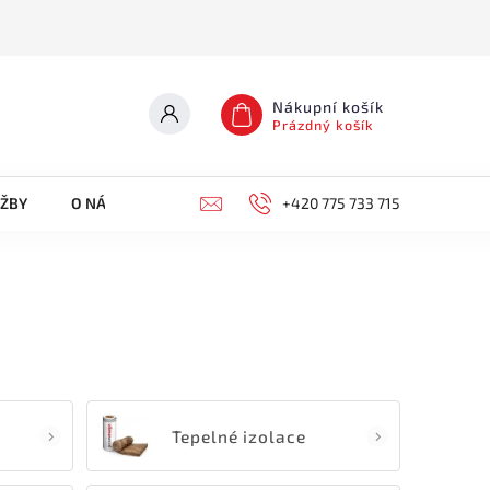
Nákupní košík
Prázdný košík
UŽBY
O NÁS
KONTAKTY
+420 775 733 715
Tepelné izolace