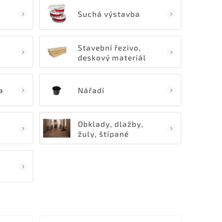
Suchá výstavba
Stavební řezivo,
deskový materiál
a
Nářadí
Obklady, dlažby,
žuly, štípané
kameny