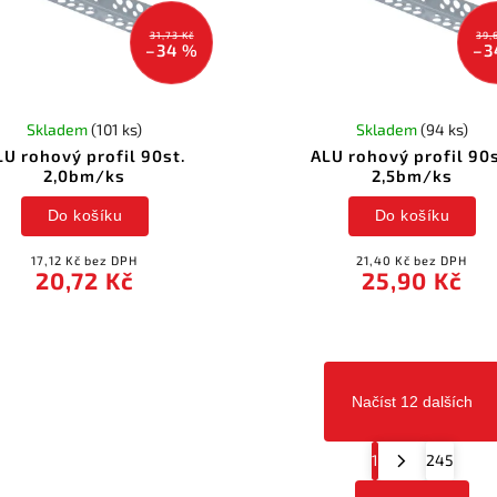
31,73 Kč
39,
–34 %
–3
Skladem
(101 ks)
Skladem
(94 ks)
LU rohový profil 90st.
ALU rohový profil 90s
2,0bm/ks
2,5bm/ks
Do košíku
Do košíku
17,12 Kč bez DPH
21,40 Kč bez DPH
20,72 Kč
25,90 Kč
Načíst 12 dalších
1
245