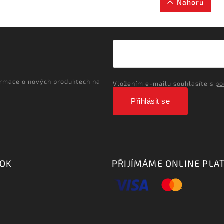
Nahoru
ormace o nových produktech na
Vložením e-mailu souhlasíte s
po
Přihlásit se
OOK
PŘIJÍMÁME ONLINE PLA