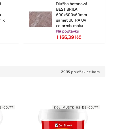
á
Dlažba betonová
BEST BRILA
m
600x300x60mm
mix
samet ULTRA UV
colormix moka
Na poptávku
1 166,39 Kč
2935
položek celkem
B-00.77
Kód:
MUSTK-05-DB-00.77