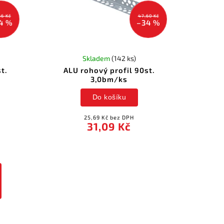
66 Kč
47,60 Kč
4 %
–34 %
Skladem
(142 ks)
t.
ALU rohový profil 90st.
3,0bm/ks
Do košíku
25,69 Kč bez DPH
31,09 Kč