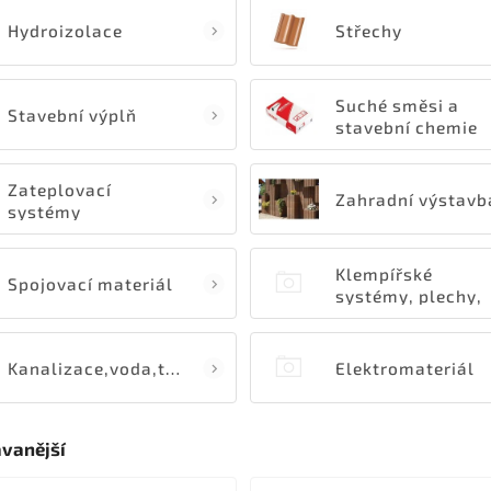
Hydroizolace
Střechy
Suché směsi a
Stavební výplň
stavební chemie
Zateplovací
Zahradní výstavb
systémy
Klempířské
Spojovací materiál
systémy, plechy,
svitky,výlezy
Kanalizace,voda,topení
Elektromateriál
vanější