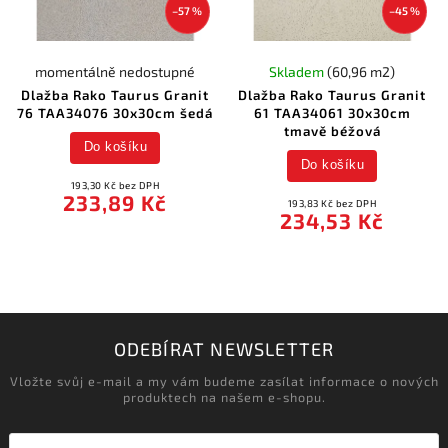
–57 %
–45 %
momentálně nedostupné
Skladem
(60,96 m2)
Dlažba Rako Taurus Granit
Dlažba Rako Taurus Granit
76 TAA34076 30x30cm šedá
61 TAA34061 30x30cm
tmavě béžová
Do košíku
Do košíku
193,30 Kč bez DPH
233,89 Kč
193,83 Kč bez DPH
234,53 Kč
ODEBÍRAT NEWSLETTER
Vložte svůj e-mail a my vám budeme zasílat informace o nových
produktech na našem e-shopu.