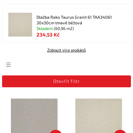
Dlažba Rako Taurus Granit 61 TAA34061
30x30cm tmavě béžová
Skladem
(60,96 m2)
234,53 Kč
Zobrazit více produktů
Nejlevnější
Otevřít filtr
Nejdražší
Nejprodávanější
Abecedně