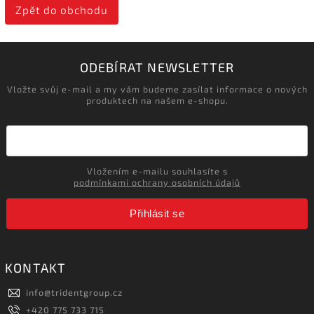
Zpět do obchodu
ODEBÍRAT NEWSLETTER
Vložte svůj e-mail a my vám budeme zasílat informace o nových
produktech na našem e-shopu.
Vložením e-mailu souhlasíte s
podmínkami ochrany osobních údajů
Přihlásit se
KONTAKT
info
@
tridentgroup.cz
+420 775 733 715