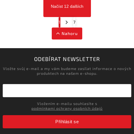
Načíst 12 dalších
1
7
Nahoru
ODEBÍRAT NEWSLETTER
Vložte svůj e-mail a my vám budeme zasílat informace o nových
produktech na našem e-shopu.
Vložením e-mailu souhlasíte s
podmínkami ochrany osobních údajů
Přihlásit se