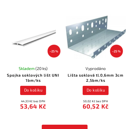
–25 %
–25 %
Skladem
(20 ks)
Vyprodáno
Spojka soklových lišt UNI
Lišta soklová tl.0,6mm 3cm
1bm/ks
2,5bm/ks
Do košíku
Do košíku
44,33 Kč bez DPH
50,02 Kč bez DPH
53,64 Kč
60,52 Kč