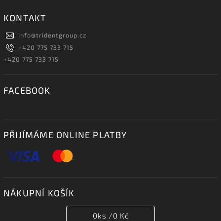
KONTAKT
info
@
tridentgroup.cz
+420 775 733 715
+420 775 733 715
FACEBOOK
PŘIJÍMÁME ONLINE PLATBY
NÁKUPNÍ KOŠÍK
0
ks /
0 Kč