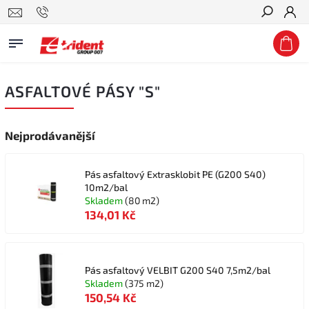
Hledat
ASFALTOVÉ PÁSY "S"
Nejprodávanější
Pás asfaltový Extrasklobit PE (G200 S40)
10m2/bal
Skladem
(80 m2)
134,01 Kč
Pás asfaltový VELBIT G200 S40 7,5m2/bal
Skladem
(375 m2)
150,54 Kč