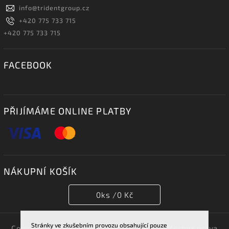
info
@
tridentgroup.cz
+420 775 733 715
+420 775 733 715
FACEBOOK
PŘIJÍMÁME ONLINE PLATBY
NÁKUPNÍ KOŠÍK
0
ks /
0 Kč
Stránky ve zkušebním provozu obsahující pouze
Copyright 2026
TRIDENT GROUP 007 s.r.o.
. Všechna práva