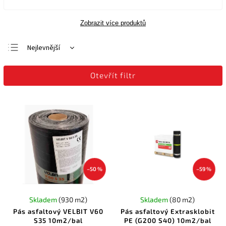
Zobrazit více produktů
Nejlevnější
Nejdražší
Otevřít filtr
Nejprodávanější
Abecedně
–50 %
–59 %
Skladem
(930 m2)
Skladem
(80 m2)
Pás asfaltový VELBIT V60
Pás asfaltový Extrasklobit
S35 10m2/bal
PE (G200 S40) 10m2/bal