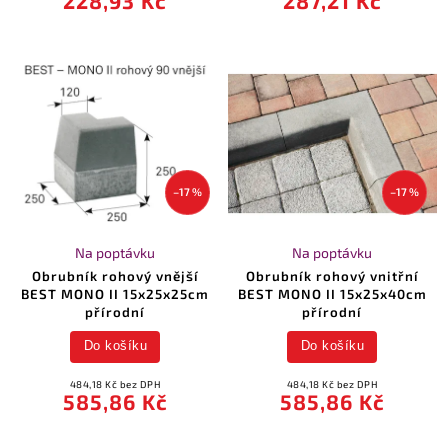
228,93 Kč
287,21 Kč
–17 %
–17 %
Na poptávku
Na poptávku
Obrubník rohový vnější
Obrubník rohový vnitřní
BEST MONO II 15x25x25cm
BEST MONO II 15x25x40cm
přírodní
přírodní
Do košíku
Do košíku
484,18 Kč bez DPH
484,18 Kč bez DPH
585,86 Kč
585,86 Kč