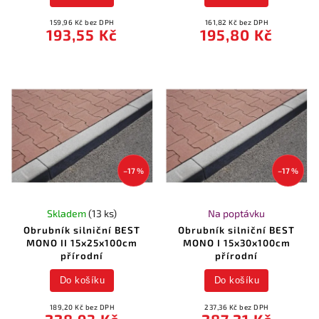
159,96 Kč bez DPH
161,82 Kč bez DPH
193,55 Kč
195,80 Kč
–17 %
–17 %
Skladem
(13 ks)
Na poptávku
Obrubník silniční BEST
Obrubník silniční BEST
MONO II 15x25x100cm
MONO I 15x30x100cm
přírodní
přírodní
Do košíku
Do košíku
189,20 Kč bez DPH
237,36 Kč bez DPH