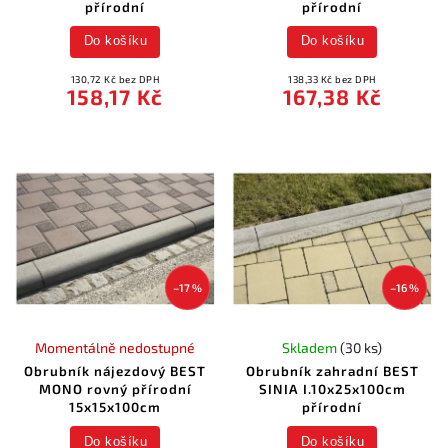
přírodní
přírodní
Do košíku
Do košíku
130,72 Kč bez DPH
138,33 Kč bez DPH
158,17 Kč
167,38 Kč
–17 %
–16 %
Momentálně nedostupné
Skladem
(30 ks)
Obrubník nájezdový BEST
Obrubník zahradní BEST
MONO rovný přírodní
SINIA I.10x25x100cm
15x15x100cm
přírodní
Do košíku
Do košíku