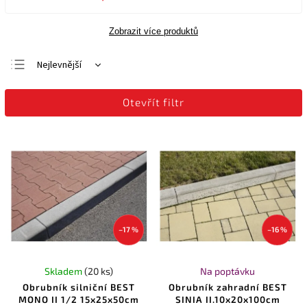
Zobrazit více produktů
Nejlevnější
Nejdražší
Otevřít filtr
Nejprodávanější
Abecedně
–17 %
–16 %
Skladem
(20 ks)
Na poptávku
Obrubník silniční BEST
Obrubník zahradní BEST
MONO II 1/2 15x25x50cm
SINIA II.10x20x100cm