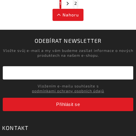
1
2
Nahoru
ODEBÍRAT NEWSLETTER
Vložte svůj e-mail a my vám budeme zasílat informace o nových
produktech na našem e-shopu.
Vložením e-mailu souhlasíte s
podmínkami ochrany osobních údajů
Přihlásit se
KONTAKT