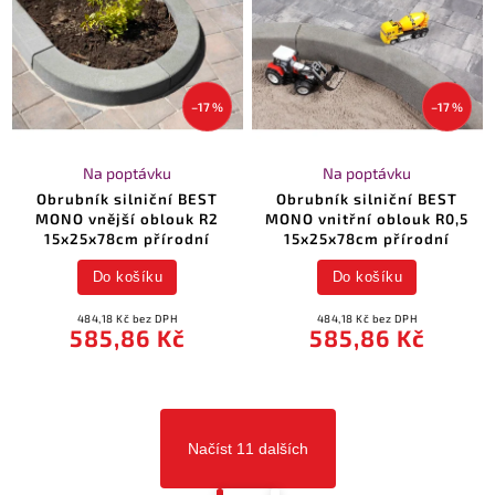
–17 %
–17 %
Na poptávku
Na poptávku
Obrubník silniční BEST
Obrubník silniční BEST
MONO vnější oblouk R2
MONO vnitřní oblouk R0,5
15x25x78cm přírodní
15x25x78cm přírodní
Do košíku
Do košíku
484,18 Kč bez DPH
484,18 Kč bez DPH
585,86 Kč
585,86 Kč
Načíst 11 dalších