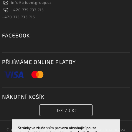
info
@
tridentgroup.cz
+420 775 733 715
+420 775 733 715
FACEBOOK
PŘIJÍMÁME ONLINE PLATBY
NÁKUPNÍ KOŠÍK
0
ks /
0 Kč
Stránky ve zkušebním provozu obsahující pouze
Copyright 2026
TRIDENT GROUP 007 s.r.o.
. Všechna práva