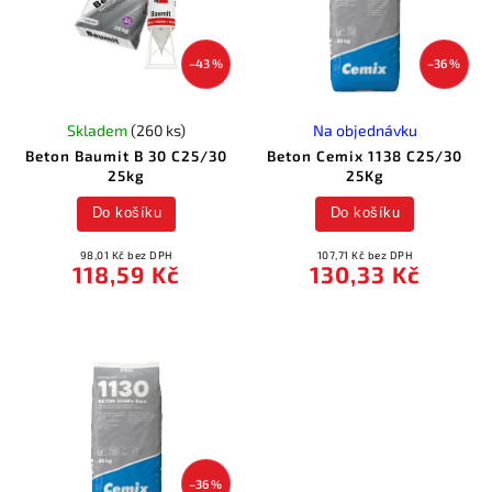
–43 %
–36 %
Skladem
(260 ks)
Na objednávku
Beton Baumit B 30 C25/30
Beton Cemix 1138 C25/30
25kg
25Kg
Do košíku
Do košíku
98,01 Kč bez DPH
107,71 Kč bez DPH
118,59 Kč
130,33 Kč
–36 %