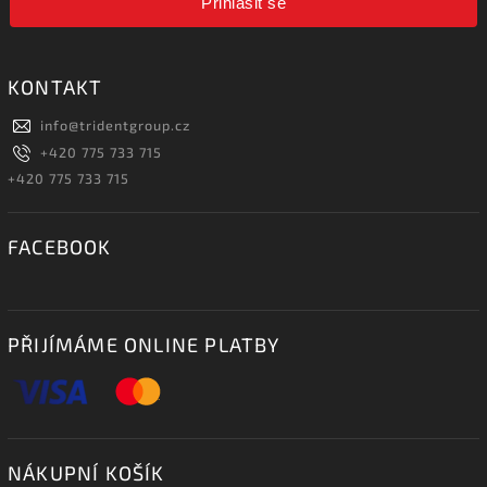
Přihlásit se
KONTAKT
info
@
tridentgroup.cz
+420 775 733 715
+420 775 733 715
FACEBOOK
PŘIJÍMÁME ONLINE PLATBY
NÁKUPNÍ KOŠÍK