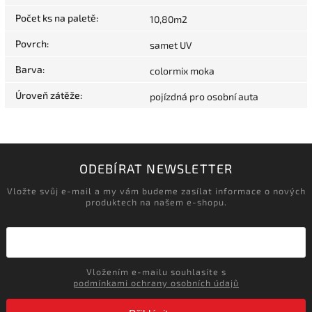
Počet ks na paletě
:
10,80m2
Povrch
:
samet UV
Barva
:
colormix moka
Úroveň zátěže
:
pojízdná pro osobní auta
ODEBÍRAT NEWSLETTER
Vložte svůj e-mail a my vám budeme zasílat informace o nových
produktech na našem e-shopu.
Vložením e-mailu souhlasíte s
podmínkami ochrany osobních údajů