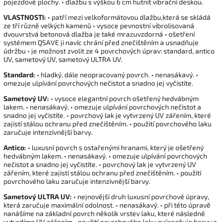
pojezdové plochy. • dlažbu s výškou 6 cm hutnit vibrační deskou.
VLASTNOSTI:
• patří mezi velkoformátovou dlažbu,která se skládá
ze tří různě velkých kamenů • vysoce pevnostní vibrolisovaná
dvouvrstvá betonová dlažba je také mrazuvzdorná • ošetření
systémem QSAVE ji navíc chrání před znečištěním a usnadňuje
údržbu • je možnost zvolit ze 4 povrchových úprav: standard, antico
UV, sametový UV, sametový ULTRA UV.
Standard:
• hladký, dále neopracovaný povrch. • nenasákavý. •
omezuje ulpívání povrchových nečistot a snadno jej vyčistíte.
Sametový UV:
• vysoce elegantní povrch ošetřený hedvábným
lakem. • nenasákavý. • omezuje ulpívání povrchových nečistot a
snadno jej vyčistíte. • povrchový lak je vytvrzený UV zářením, které
zajistí stálou ochranu před znečištěním. • použití povrchového laku
zaručuje intenzivnější barvy.
Antico:
• luxusní povrch s ostařenými hranami, který je ošetřený
hedvábným lakem. • nenasákavý. • omezuje ulpívání povrchových
nečistot a snadno jej vyčistíte. • povrchový lak je vytvrzený UV
zářením, které zajistí stálou ochranu před znečištěním. • použití
povrchového laku zaručuje intenzivnější barvy.
Sametový ULTRA UV:
• nejnovější druh luxusní povrchové úpravy,
která zaručuje maximální odolnost. • nenasákavý. • při této úpravě
nanášíme na základní povrch několik vrstev laku, které následně
vytvrdíme UV zářením • použití povrchového laku zvýrazňuje barvy a