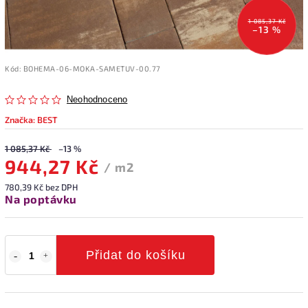
1 085,37 Kč
–13 %
Kód:
BOHEMA-06-MOKA-SAMETUV-00.77
Neohodnoceno
Značka:
BEST
1 085,37 Kč
–13 %
944,27 Kč
/ m2
780,39 Kč bez DPH
Na poptávku
Přidat do košíku