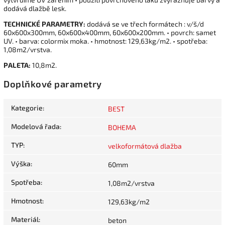
dodává dlažbě lesk.
TECHNICKÉ PARAMETRY:
dodává se ve třech formátech : v/š/d
60x600x300mm, 60x600x400mm, 60x600x200mm. • povrch: samet
UV. • barva: colormix moka. • hmotnost: 129,63kg/m2. • spotřeba:
1,08m2/vrstva.
PALETA:
10,8m2.
Doplňkové parametry
Kategorie
:
BEST
Modelová řada
:
BOHEMA
TYP
:
velkoformátová dlažba
Výška
:
60mm
Spotřeba
:
1,08m2/vrstva
Hmotnost
:
129,63kg/m2
Materiál
:
beton