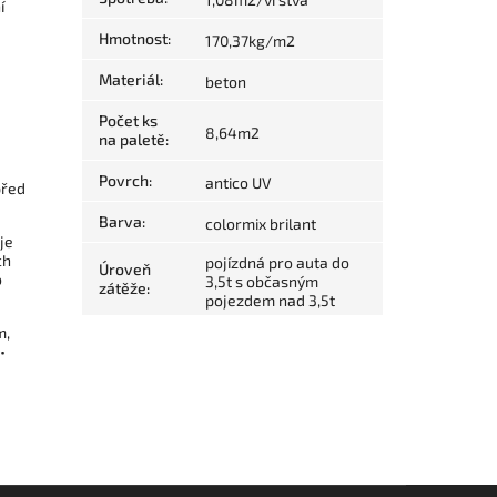
í
Hmotnost
:
170,37kg/m2
Materiál
:
beton
Počet ks
8,64m2
na paletě
:
Povrch
:
antico UV
před
Barva
:
colormix brilant
je
ch
pojízdná pro auta do
Úroveň
o
3,5t s občasným
zátěže
:
pojezdem nad 3,5t
m,
•