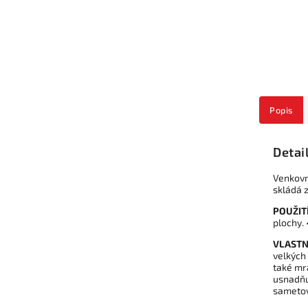
Popis
Detai
Venkovn
skládá 
POUŽITÍ
plochy. 
VLASTN
velkých
také mr
usnadňu
sametov