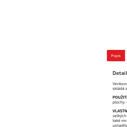
Popis
Detai
Venkovn
skládá 
POUŽITÍ
plochy. 
VLASTN
velkých
také mr
usnadňu