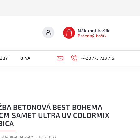
Nákupní košík
Prázdný košík
UŽBY
O NÁS
KONTAKTY
+420 775 733 715
ŽBA BETONOVÁ BEST BOHEMA
8CM SAMET ULTRA UV COLORMIX
BICA
EMA-08-ARAB-SAMETUUV-00.77