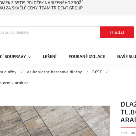
MEK Z 35TIS.POLOŽEK NABÍZENÉHO ZBOŽÍ.
KU ZA SKVĚLÉ CENY. TEAM TRIDENT GROUP
Hledat
CÍ SOUPRAVY
LEŠENÍ
FOUKANÉ IZOLACE
NAŠE SL
ní dlažby
/
Velkoplošné betonové dlažby
/
BEST
/
lormix arabica
DLA
TL.
ARA
Kód:
BOH