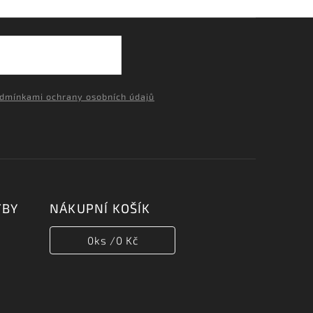
dmínkami ochrany osobních údajů
TBY
NÁKUPNÍ KOŠÍK
0
ks /
0 Kč