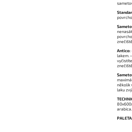
sametov
Standa
povrchov
Sameto
nenasáka
povrchov
znečiště
Antico:
lakem. 
vyčistít
znečiště
Sameto
maximál
několik
laku zv
TECHNI
80x600x
arabica
PALETA