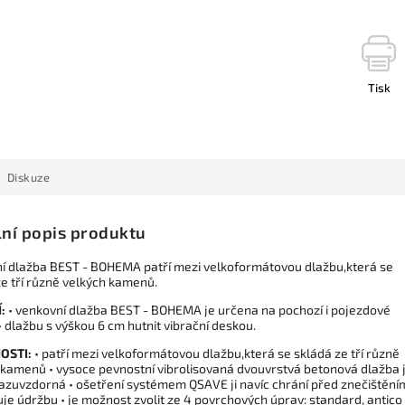
Tisk
Diskuze
lní popis produktu
í dlažba BEST - BOHEMA patří mezi velkoformátovou dlažbu,která se
ze tří různě velkých kamenů.
:
• venkovní dlažba BEST - BOHEMA je určena na pochozí i pojezdové
• dlažbu s výškou 6 cm hutnit vibrační deskou.
OSTI:
• patří mezi velkoformátovou dlažbu,která se skládá ze tří různě
 kamenů • vysoce pevnostní vibrolisovaná dvouvrstvá betonová dlažba 
azuvzdorná • ošetření systémem QSAVE ji navíc chrání před znečištění
je údržbu • je možnost zvolit ze 4 povrchových úprav: standard, antico