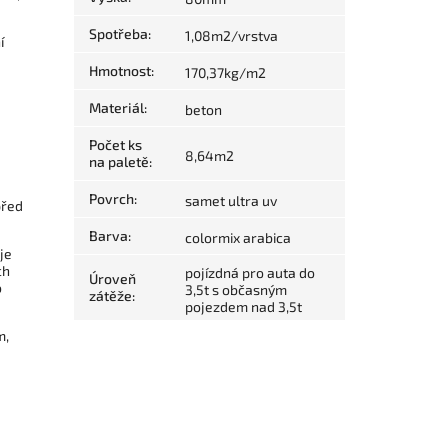
Spotřeba
:
1,08m2/vrstva
í
Hmotnost
:
170,37kg/m2
Materiál
:
beton
Počet ks
8,64m2
na paletě
:
Povrch
:
samet ultra uv
před
Barva
:
colormix arabica
je
ch
pojízdná pro auta do
Úroveň
o
3,5t s občasným
zátěže
:
pojezdem nad 3,5t
m,