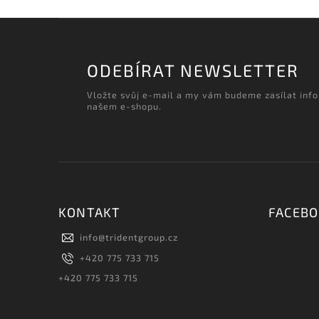
ODEBÍRAT NEWSLETTER
Vložte svůj e-mail a my vám budeme zasílat inf
našem e-shopu.
KONTAKT
FACEB
info
@
tridentgroup.cz
+420 775 733 715
+420 775 733 715