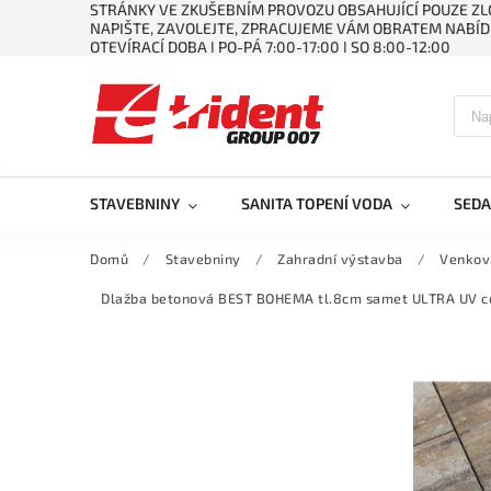
STRÁNKY VE ZKUŠEBNÍM PROVOZU OBSAHUJÍCÍ POUZE ZLO
NAPIŠTE, ZAVOLEJTE, ZPRACUJEME VÁM OBRATEM NABÍD
OTEVÍRACÍ DOBA ǀ PO-PÁ 7:00-17:00 ǀ SO 8:00-12:00
STAVEBNINY
SANITA TOPENÍ VODA
SEDA
Domů
/
Stavebniny
/
Zahradní výstavba
/
Venkov
Dlažba betonová BEST BOHEMA tl.8cm samet ULTRA UV co