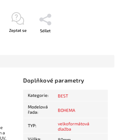
Zeptat se
Sdílet
Doplňkové parametry
Kategorie
:
BEST
Modelová
BOHEMA
řada
:
velkoformátová
TYP
:
je
dlažba
m a
 UV,
Výška
:
80mm