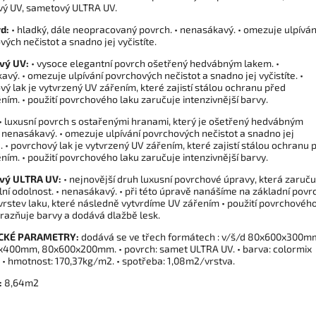
ý UV, sametový ULTRA UV.
rd:
• hladký, dále neopracovaný povrch. • nenasákavý. • omezuje ulpíván
ých nečistot a snadno jej vyčistíte.
vý UV:
• vysoce elegantní povrch ošetřený hedvábným lakem. •
vý. • omezuje ulpívání povrchových nečistot a snadno jej vyčistíte. •
ý lak je vytvrzený UV zářením, které zajistí stálou ochranu před
ním. • použití povrchového laku zaručuje intenzivnější barvy.
• luxusní povrch s ostařenými hranami, který je ošetřený hedvábným
• nenasákavý. • omezuje ulpívání povrchových nečistot a snadno jej
e. • povrchový lak je vytvrzený UV zářením, které zajistí stálou ochranu 
ním. • použití povrchového laku zaručuje intenzivnější barvy.
vý ULTRA UV:
• nejnovější druh luxusní povrchové úpravy, která zaruču
ní odolnost. • nenasákavý. • při této úpravě nanášíme na základní povr
 vrstev laku, které následně vytvrdíme UV zářením • použití povrchovéh
ýrazňuje barvy a dodává dlažbě lesk.
CKÉ PARAMETRY:
dodává se ve třech formátech : v/š/d 80x600x300m
400mm, 80x600x200mm. • povrch: samet ULTRA UV. • barva: colormix
. • hmotnost: 170,37kg/m2. • spotřeba: 1,08m2/vrstva.
:
8,64m2