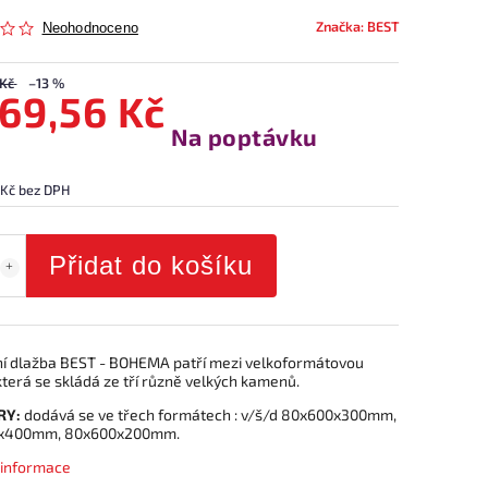
Značka:
BEST
Neohodnoceno
 Kč
–13 %
269,56 Kč
Na poptávku
 Kč bez DPH
Přidat do košíku
í dlažba BEST - BOHEMA patří mezi velkoformátovou
terá se skládá ze tří různě velkých kamenů.
RY:
dodává se ve třech formátech : v/š/d 80x600x300mm,
x400mm, 80x600x200mm.
í informace