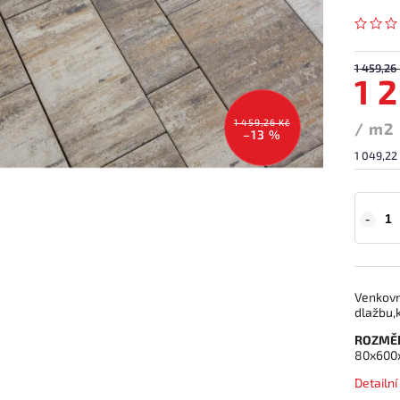
1 459,26
1 
1 459,26 Kč
/ m2
–13 %
1 049,22
Venkovn
dlažbu,k
ROZMĚ
80x600
Detailn