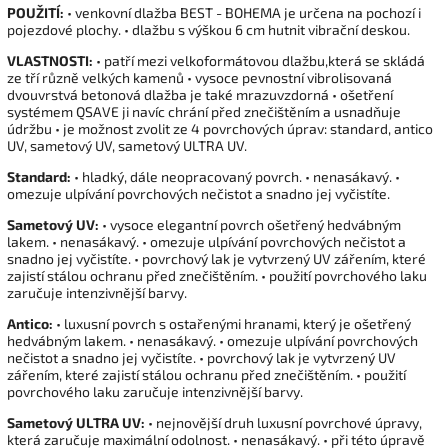
POUŽITÍ:
• venkovní dlažba BEST - BOHEMA je určena na pochozí i
pojezdové plochy. • dlažbu s výškou 6 cm hutnit vibrační deskou.
VLASTNOSTI:
• patří mezi velkoformátovou dlažbu,která se skládá
ze tří různě velkých kamenů • vysoce pevnostní vibrolisovaná
dvouvrstvá betonová dlažba je také mrazuvzdorná • ošetření
systémem QSAVE ji navíc chrání před znečištěním a usnadňuje
údržbu • je možnost zvolit ze 4 povrchových úprav: standard, antico
UV, sametový UV, sametový ULTRA UV.
Standard:
• hladký, dále neopracovaný povrch. • nenasákavý. •
omezuje ulpívání povrchových nečistot a snadno jej vyčistíte.
Sametový UV:
• vysoce elegantní povrch ošetřený hedvábným
lakem. • nenasákavý. • omezuje ulpívání povrchových nečistot a
snadno jej vyčistíte. • povrchový lak je vytvrzený UV zářením, které
zajistí stálou ochranu před znečištěním. • použití povrchového laku
zaručuje intenzivnější barvy.
Antico:
• luxusní povrch s ostařenými hranami, který je ošetřený
hedvábným lakem. • nenasákavý. • omezuje ulpívání povrchových
nečistot a snadno jej vyčistíte. • povrchový lak je vytvrzený UV
zářením, které zajistí stálou ochranu před znečištěním. • použití
povrchového laku zaručuje intenzivnější barvy.
Sametový ULTRA UV:
• nejnovější druh luxusní povrchové úpravy,
která zaručuje maximální odolnost. • nenasákavý. • při této úpravě