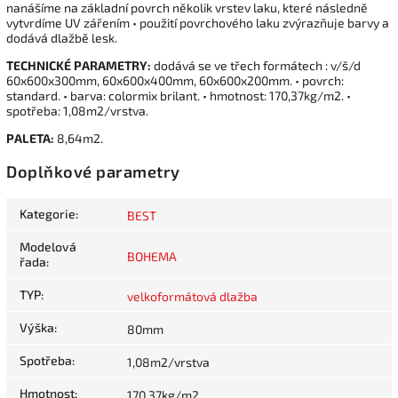
nanášíme na základní povrch několik vrstev laku, které následně
vytvrdíme UV zářením • použití povrchového laku zvýrazňuje barvy a
dodává dlažbě lesk.
TECHNICKÉ PARAMETRY:
dodává se ve třech formátech : v/š/d
60x600x300mm, 60x600x400mm, 60x600x200mm. • povrch:
standard. • barva: colormix brilant. • hmotnost: 170,37kg/m2. •
spotřeba: 1,08m2/vrstva.
PALETA:
8,64m2.
Doplňkové parametry
Kategorie
:
BEST
Modelová
BOHEMA
řada
:
TYP
:
velkoformátová dlažba
Výška
:
80mm
Spotřeba
:
1,08m2/vrstva
Hmotnost
:
170,37kg/m2