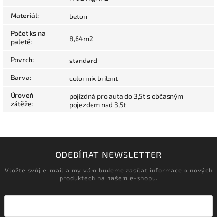
Materiál
:
beton
Počet ks na
8,64m2
paletě
:
Povrch
:
standard
Barva
:
colormix brilant
Úroveň
pojízdná pro auta do 3,5t s občasným
zátěže
:
pojezdem nad 3,5t
ODEBÍRAT NEWSLETTER
Vložte svůj e-mail a my vám budeme zasílat informace o nových
produktech na našem e-shopu.