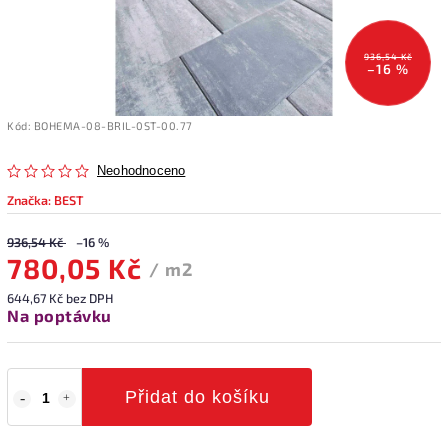
936,54 Kč
–16 %
Kód:
BOHEMA-08-BRIL-0ST-00.77
Neohodnoceno
Značka:
BEST
936,54 Kč
–16 %
780,05 Kč
/ m2
644,67 Kč bez DPH
Na poptávku
Přidat do košíku