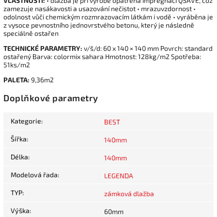
VLASTNOSTI:
• dlažba je při výrobě opatřena impregnací QSAVE, což
zamezuje nasákavosti a usazování nečistot • mrazuvzdornost •
odolnost vůči chemickým rozmrazovacím látkám i vodě • vyráběna je
z vysoce pevnostního jednovrstvého betonu, který je následně
speciálně ostařen
TECHNICKÉ PARAMETRY:
v/š/d: 60 x 140 × 140 mm Povrch: standard
ostařený Barva: colormix sahara Hmotnost: 128kg/m2 Spotřeba:
51ks/m2
PALETA:
9,36m2
Doplňkové parametry
Kategorie
:
BEST
Šířka
:
140mm
Délka
:
140mm
Modelová řada
:
LEGENDA
TYP
:
zámková dlažba
Výška
:
60mm