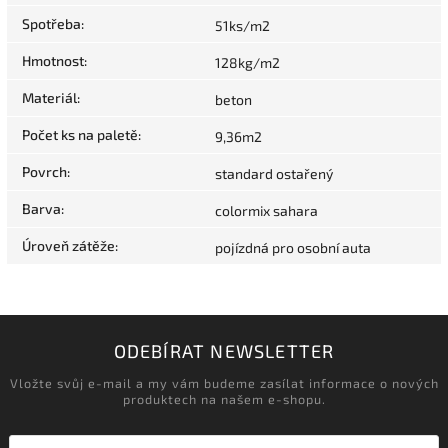
Spotřeba
:
51ks/m2
Hmotnost
:
128kg/m2
Materiál
:
beton
Počet ks na paletě
:
9,36m2
Povrch
:
standard ostařený
Barva
:
colormix sahara
Úroveň zátěže
:
pojízdná pro osobní auta
ODEBÍRAT NEWSLETTER
Vložte svůj e-mail a my vám budeme zasílat informace o nových
produktech na našem e-shopu.