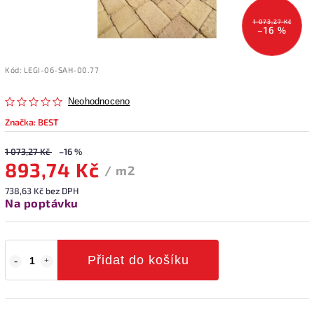
1 073,27 Kč
–16 %
Kód:
LEGI-06-SAH-00.77
Neohodnoceno
Značka:
BEST
1 073,27 Kč
–16 %
893,74 Kč
/ m2
738,63 Kč bez DPH
Na poptávku
Přidat do košíku