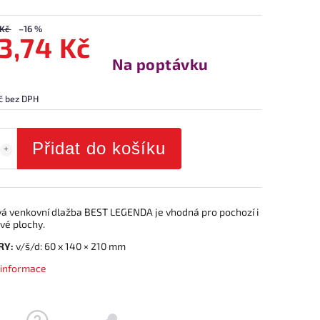
 Kč
–16 %
3,74 Kč
Na poptávku
č bez DPH
Přidat do košíku
á venkovní dlažba BEST LEGENDA je vhodná pro pochozí i
vé plochy.
RY:
v/š/d: 60 x 140 × 210 mm
í informace