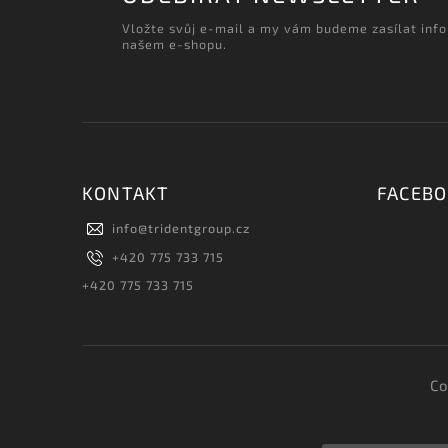
Vložte svůj e-mail a my vám budeme zasílat inf
našem e-shopu.
KONTAKT
FACEB
info
@
tridentgroup.cz
+420 775 733 715
+420 775 733 715
Co