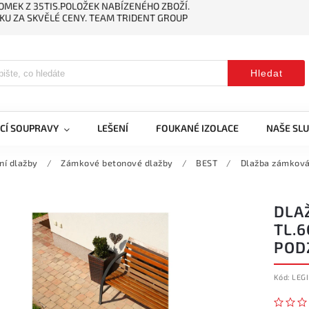
MEK Z 35TIS.POLOŽEK NABÍZENÉHO ZBOŽÍ.
KU ZA SKVĚLÉ CENY. TEAM TRIDENT GROUP
Hledat
CÍ SOUPRAVY
LEŠENÍ
FOUKANÉ IZOLACE
NAŠE SL
ní dlažby
/
Zámkové betonové dlažby
/
BEST
/
Dlažba zámková 
DLAŽ
TL.
POD
Kód:
LEGI