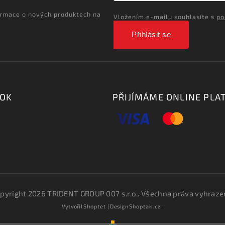
ormace o nových produktech na
Vložením e-mailu souhlasíte s
po
Přihlásit se
OOK
PŘIJÍMÁME ONLINE PLA
pyright 2026
TRIDENT GROUP 007 s.r.o.
. Všechna práva vyhraze
Vytvořil
Shoptet
| Design
Shoptak.cz.