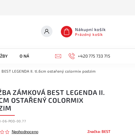
Nákupní košík
Prázdný košík
UŽBY
O NÁS
KONTAKTY
+420 775 733 715
BEST LEGENDA II. tl.6cm ostařený colormix podzim
BA ZÁMKOVÁ BEST LEGENDA II.
6CM OSTAŘENÝ COLORMIX
ZIM
I-06-POD-00.77
Značka:
BEST
Neohodnoceno