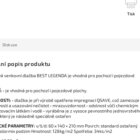
Tisk
Diskuze
lní popis produktu
á venkovní dlažba BEST LEGENDA je vhodná pro pochozí i pojezdové
Í:
• je vhodná pro pochozí i pojezdové plochy.
OSTI:
• dlažba je při výrobě opatřena impregnací QSAVE, což zamezuje
osti a usazování nečistot • mrazuvzdornost • odolnost vůči chemickým
ovacím látkám i vodě • vyráběna je z vysoce pevnostního jednovrstvéh
 který je následně speciálně ostařen
CKÉ PARAMETRY:
v/š/d: 60 x 140 × 210 mm Povrch: standard ostařený
colormix podzim Hmotnost: 128kg/m2 Spotřeba: 34ks/m2