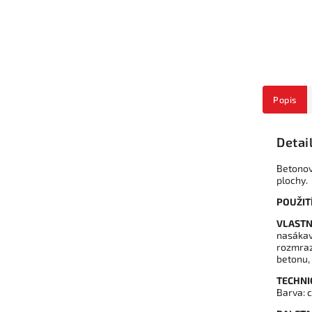
Popis
Detai
Betonov
plochy.
POUŽIT
VLASTN
nasákav
rozmraz
betonu,
TECHNI
Barva: 