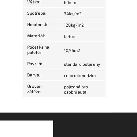
Výška
:
60mm
Spotřeba
:
34ks/m2
Hmotnost
:
128kg/m2
Materiál
:
beton
Počet ks na
10,56m2
paletě
:
Povrch
:
standard ostařený
Barva
:
colormix podzim
Úroveň
pojízdná pro
zátěže
:
osobní auta