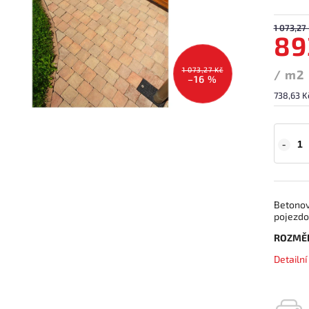
1 073,27
89
1 073,27 Kč
/ m2
–16 %
738,63 K
Betonov
pojezdo
ROZMĚ
Detailn