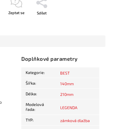
Zeptat se
Sdílet
Doplňkové parametry
Kategorie
:
BEST
Šířka
:
140mm
Délka
:
210mm
o
Modelová
LEGENDA
řada
:
TYP
:
zámková dlažba