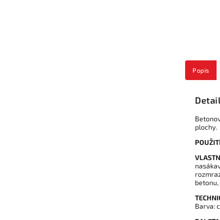
Popis
Detai
Betonov
plochy.
POUŽIT
VLASTN
nasákav
rozmraz
betonu,
TECHNI
Barva: 