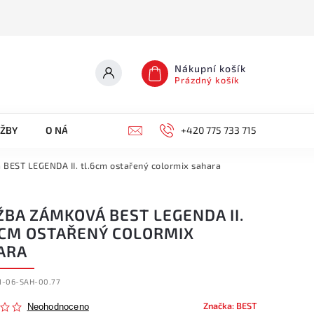
Nákupní košík
Prázdný košík
UŽBY
O NÁS
KONTAKTY
+420 775 733 715
BEST LEGENDA II. tl.6cm ostařený colormix sahara
BA ZÁMKOVÁ BEST LEGENDA II.
6CM OSTAŘENÝ COLORMIX
ARA
I-06-SAH-00.77
Značka:
BEST
Neohodnoceno