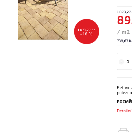
1 073,27
89
1 073,27 Kč
/ m2
–16 %
738,63 K
Betonov
pojezdo
ROZMĚ
Detailn