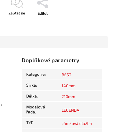
Zeptat se
Sdílet
Doplňkové parametry
Kategorie
:
BEST
Šířka
:
140mm
Délka
:
210mm
o
Modelová
LEGENDA
řada
:
TYP
:
zámková dlažba