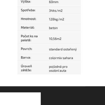
Výška
:
60mm
Spotřeba
:
34ks/m2
Hmotnost
:
128kg/m2
Materiál
:
beton
Počet ks na
10,56m2
paletě
:
Povrch
:
standard ostařený
Barva
:
colormix sahara
Úroveň
pojízdná pro
zátěže
:
osobní auta