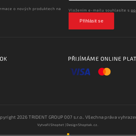
ormace o nových produktech na
Vložením e-mailu souhlasíte s
po
Přihlásit se
OOK
PŘIJÍMÁME ONLINE PLA
pyright 2026
TRIDENT GROUP 007 s.r.o.
. Všechna práva vyhraze
Vytvořil
Shoptet
| Design
Shoptak.cz.