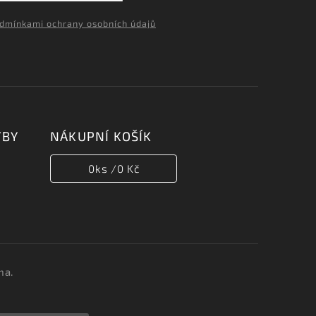
dmínkami ochrany osobních údajů
TBY
NÁKUPNÍ KOŠÍK
0
ks /
0 Kč
na.