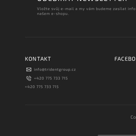
Vložte svůj e-mail a my vám budeme zasílat inf
našem e-shopu.
KONTAKT
FACEB
info
@
tridentgroup.cz
+420 775 733 715
+420 775 733 715
Co