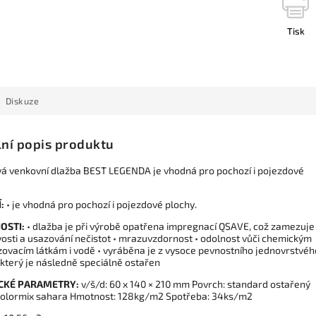
Tisk
Diskuze
lní popis produktu
á venkovní dlažba BEST LEGENDA je vhodná pro pochozí i pojezdové
Í:
• je vhodná pro pochozí i pojezdové plochy.
OSTI:
• dlažba je při výrobě opatřena impregnací QSAVE, což zamezuje
osti a usazování nečistot • mrazuvzdornost • odolnost vůči chemickým
ovacím látkám i vodě • vyráběna je z vysoce pevnostního jednovrstvéh
 který je následně speciálně ostařen
CKÉ PARAMETRY:
v/š/d: 60 x 140 × 210 mm Povrch: standard ostařený
colormix sahara Hmotnost: 128kg/m2 Spotřeba: 34ks/m2