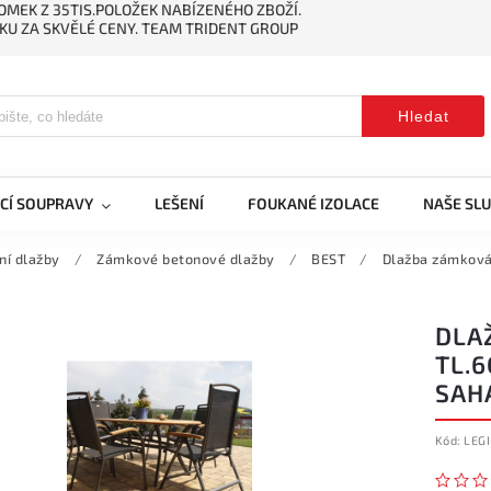
MEK Z 35TIS.POLOŽEK NABÍZENÉHO ZBOŽÍ.
KU ZA SKVĚLÉ CENY. TEAM TRIDENT GROUP
Hledat
CÍ SOUPRAVY
LEŠENÍ
FOUKANÉ IZOLACE
NAŠE SL
ní dlažby
/
Zámkové betonové dlažby
/
BEST
/
Dlažba zámková 
DLAŽ
TL.
SAH
Kód:
LEGI