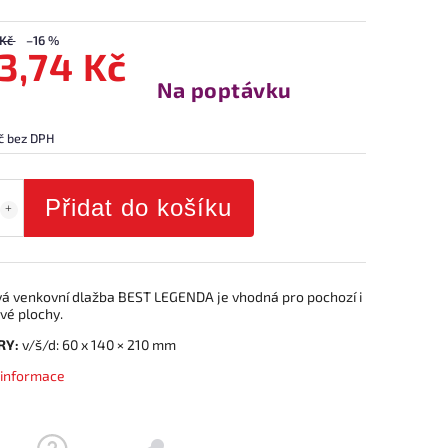
 Kč
–16 %
3,74 Kč
Na poptávku
č bez DPH
Přidat do košíku
á venkovní dlažba BEST LEGENDA je vhodná pro pochozí i
vé plochy.
RY:
v/š/d: 60 x 140 × 210 mm
í informace