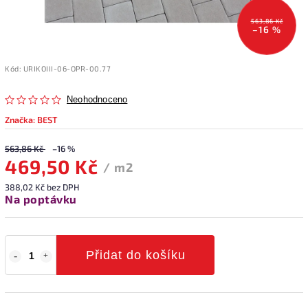
563,86 Kč
–16 %
Kód:
URIKOIII-06-OPR-00.77
Neohodnoceno
Značka:
BEST
563,86 Kč
–16 %
469,50 Kč
/ m2
388,02 Kč bez DPH
Na poptávku
Přidat do košíku