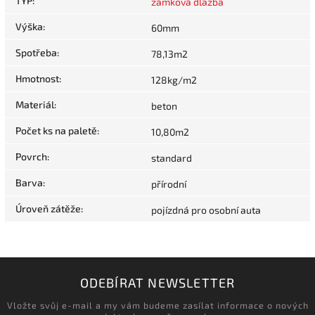
TYP
:
zámková dlažba
Výška
:
60mm
Spotřeba
:
78,13m2
Hmotnost
:
128kg/m2
Materiál
:
beton
Počet ks na paletě
:
10,80m2
Povrch
:
standard
Barva
:
přírodní
Úroveň zátěže
:
pojízdná pro osobní auta
ODEBÍRAT NEWSLETTER
Vložte svůj e-mail a my vám budeme zasílat informace o nových