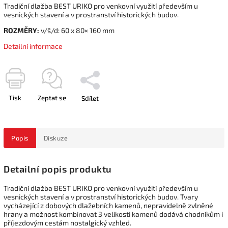
Tradiční dlažba BEST URIKO pro venkovní využití především u
vesnických stavení a v prostranství historických budov.
ROZMĚRY:
v/š/d: 60 x 80× 160 mm
Detailní informace
Tisk
Zeptat se
Sdílet
Popis
Diskuze
Detailní popis produktu
Tradiční dlažba BEST URIKO pro venkovní využití především u
vesnických stavení a v prostranství historických budov. Tvary
vycházející z dobových dlažebních kamenů, nepravidelně zvlněné
hrany a možnost kombinovat 3 velikosti kamenů dodává chodníkům i
příjezdovým cestám nostalgický vzhled.