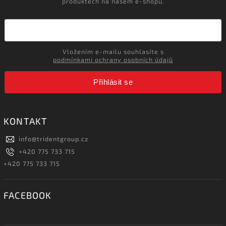
produktech na našem e-shopu.
Vložením e-mailu souhlasíte s
podmínkami ochrany osobních údajů
Přihlásit se
KONTAKT
info
@
tridentgroup.cz
+420 775 733 715
+420 775 733 715
FACEBOOK