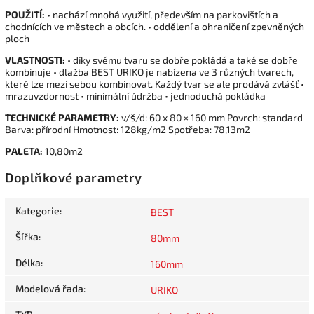
POUŽITÍ:
• nachází mnohá využití, především na parkovištích a
chodnících ve městech a obcích. • oddělení a ohraničení zpevněných
ploch
VLASTNOSTI:
• díky svému tvaru se dobře pokládá a také se dobře
kombinuje • dlažba BEST URIKO je nabízena ve 3 různých tvarech,
které lze mezi sebou kombinovat. Každý tvar se ale prodává zvlášť •
mrazuvzdornost • minimální údržba • jednoduchá pokládka
TECHNICKÉ PARAMETRY:
v/š/d: 60 x 80 × 160 mm Povrch: standard
Barva: přírodní Hmotnost: 128kg/m2 Spotřeba: 78,13m2
PALETA:
10,80m2
Doplňkové parametry
Kategorie
:
BEST
Šířka
:
80mm
Délka
:
160mm
Modelová řada
:
URIKO