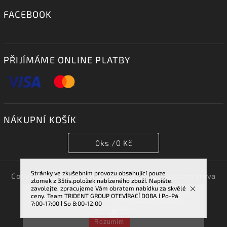
FACEBOOK
PŘIJÍMÁME ONLINE PLATBY
NÁKUPNÍ KOŠÍK
0
ks /
0 Kč
Stránky ve zkušebním provozu obsahující pouze
Copyright 2026
TRIDENT GROUP 007 s.r.o.
. Všechna práva
zlomek z 35tis.položek nabízeného zboží. Napište,
vyhrazena.
zavolejte, zpracujeme Vám obratem nabídku za skvělé
Vstupem na tuto stránku souhlasíte se sběrem cookies.
ceny. Team TRIDENT GROUP OTEVÍRACÍ DOBA ǀ Po-Pá
Vytvořil
Shoptet
| Design
Shoptak.cz.
Více informací najdete v článku
podmínky ochrany
7:00-17:00 ǀ So 8:00-12:00
osobních údajů
.
Rozumím