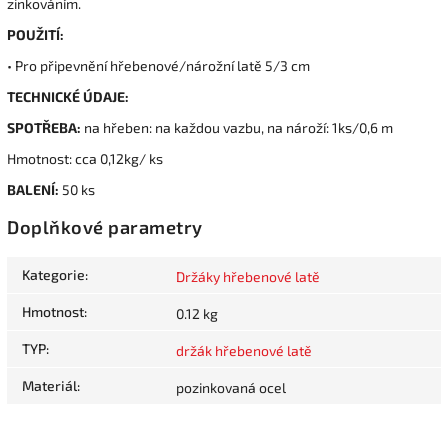
zinkováním.
POUŽITÍ:
• Pro připevnění hřebenové/nárožní latě 5/3 cm
TECHNICKÉ ÚDAJE:
SPOTŘEBA:
na hřeben: na každou vazbu, na nároží: 1ks/0,6 m
Hmotnost: cca 0,12kg/ ks
BALENÍ:
50 ks
Doplňkové parametry
Kategorie
:
Držáky hřebenové latě
Hmotnost
:
0.12 kg
TYP
:
držák hřebenové latě
Materiál
:
pozinkovaná ocel