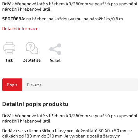
Držák hřebenové latě s hřebem 40/260mm se používá pro upevnění
nárožní i hřebenové latě.
SPOTŘEBA:
na hřeben: na každou vazbu, na nároží: 1ks/0,6 m
Detailní informace
Tisk
Zeptat se
Sdílet
Popis
Diskuze
Detailní popis produktu
Držák hřebenové latě s hřebem 40/260mm se používá pro upevnění
nárožní i hřebenové latě.
Dodává se s různou šířkou hlavy pro uložení latě 30,40 a 50 mm, v
délkách od 180 mm do 310 mm. Je vyroben z oceli s žárovým