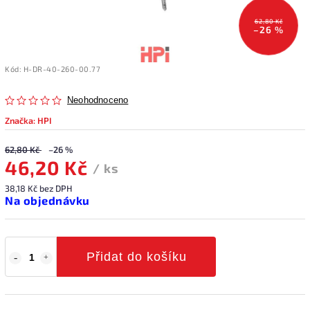
62,80 Kč
–26 %
Kód:
H-DR-40-260-00.77
Neohodnoceno
Značka:
HPI
62,80 Kč
–26 %
46,20 Kč
/ ks
38,18 Kč bez DPH
Na objednávku
Přidat do košíku