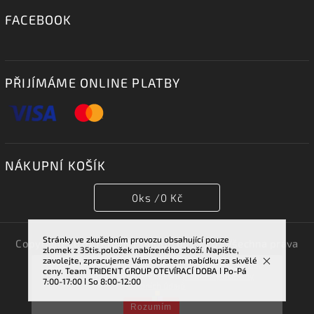
FACEBOOK
PŘIJÍMÁME ONLINE PLATBY
NÁKUPNÍ KOŠÍK
0
ks /
0 Kč
Stránky ve zkušebním provozu obsahující pouze
Copyright 2026
TRIDENT GROUP 007 s.r.o.
. Všechna práva
zlomek z 35tis.položek nabízeného zboží. Napište,
vyhrazena.
zavolejte, zpracujeme Vám obratem nabídku za skvělé
Vstupem na tuto stránku souhlasíte se sběrem cookies.
ceny. Team TRIDENT GROUP OTEVÍRACÍ DOBA ǀ Po-Pá
Vytvořil
Shoptet
| Design
Shoptak.cz.
Více informací najdete v článku
podmínky ochrany
7:00-17:00 ǀ So 8:00-12:00
osobních údajů
.
Rozumím