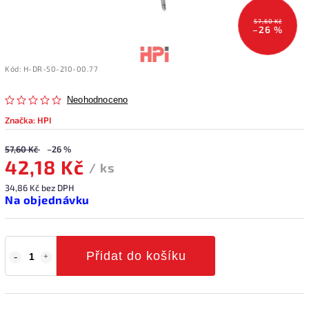
57,60 Kč
–26 %
Kód:
H-DR-50-210-00.77
Neohodnoceno
Značka:
HPI
57,60 Kč
–26 %
42,18 Kč
/ ks
34,86 Kč bez DPH
Na objednávku
Přidat do košíku