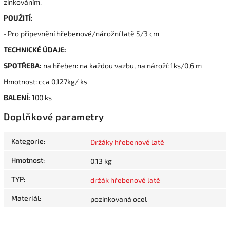
zinkováním.
POUŽITÍ:
• Pro připevnění hřebenové/nárožní latě 5/3 cm
TECHNICKÉ ÚDAJE:
SPOTŘEBA:
na hřeben: na každou vazbu, na nároží: 1ks/0,6 m
Hmotnost: cca 0,127kg/ ks
BALENÍ:
100 ks
Doplňkové parametry
Kategorie
:
Držáky hřebenové latě
Hmotnost
:
0.13 kg
TYP
:
držák hřebenové latě
Materiál
:
pozinkovaná ocel