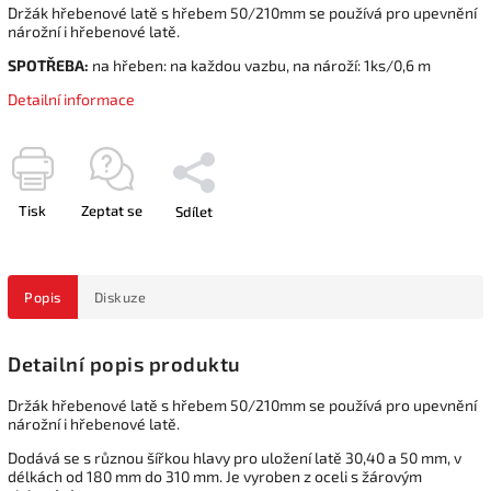
Držák hřebenové latě s hřebem 50/210mm se používá pro upevnění
nárožní i hřebenové latě.
SPOTŘEBA:
na hřeben: na každou vazbu, na nároží: 1ks/0,6 m
Detailní informace
Tisk
Zeptat se
Sdílet
Popis
Diskuze
Detailní popis produktu
Držák hřebenové latě s hřebem 50/210mm se používá pro upevnění
nárožní i hřebenové latě.
Dodává se s různou šířkou hlavy pro uložení latě 30,40 a 50 mm, v
délkách od 180 mm do 310 mm. Je vyroben z oceli s žárovým