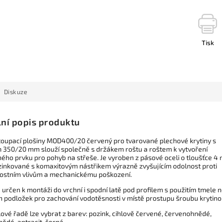
Tisk
Diskuze
lní popis produktu
toupací plošiny MOD400/20 červený pro tvarované plechové krytiny s
m 350/20 mm slouží společně s držákem roštu a roštem k vytvoření
ého prvku pro pohyb na střeše. Je vyroben z pásové oceli o tloušťce 4
zinkované s komaxitovým nástřikem výrazně zvyšujícím odolnost proti
ostním vlivům a mechanickému poškození.
 určen k montáži do vrchní i spodní latě pod profilem s použitím tmele 
ch podložek pro zachování vodotěsnosti v místě prostupu šroubu krytino
ové řadě lze vybrat z barev: pozink, cihlově červené, červenohnědé,
ědé, antracit, černá