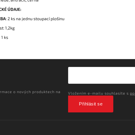
CKÉ ÚDAJE:
EBA
: 2 ks na jednu stoupací plošinu
t: 1,2kg
:
1 ks
ormace o nových produktech na
Vložením e-mailu souhlasíte s
po
Přihlásit se