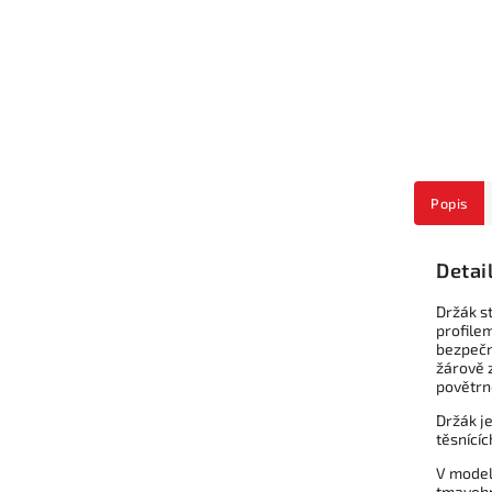
Popis
Detai
Držák s
profile
bezpečn
žárově 
povětrn
Držák je
těsnící
V model
tmavohn