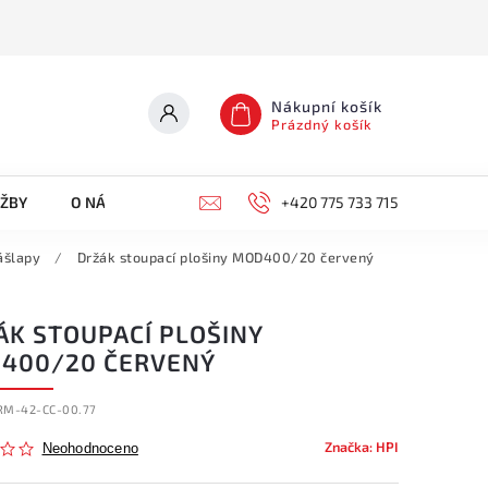
Nákupní košík
Prázdný košík
UŽBY
O NÁS
KONTAKTY
+420 775 733 715
ášlapy
/
Držák stoupací plošiny MOD400/20 červený
ÁK STOUPACÍ PLOŠINY
400/20 ČERVENÝ
RM-42-CC-00.77
Značka:
HPI
Neohodnoceno