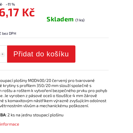
č
–11 %
6,17 Kč
Skladem
(1 ks)
č bez DPH
Přidat do košíku
toupací plošiny MOD400/20 červený pro tvarované
é krytiny s profilem 350/20 mm slouží společně s
 roštu a roštem k vytvoření bezpečného prvku pro pohyb
e. Je vyroben z pásové oceli o tloušťce 4 mm žárově
né s komaxitovým nástřikem výrazně zvyšujícím odolnost
ovětrnostním vlivům a mechanickému poškození.
EBA
: 2 ks na jednu stoupací plošinu
í informace