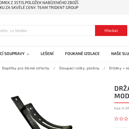
MEK Z 35TIS.POLOŽEK NABÍZENÉHO ZBOŽÍ.
KU ZA SKVĚLÉ CENY. TEAM TRIDENT GROUP
Hledat
CÍ SOUPRAVY
LEŠENÍ
FOUKANÉ IZOLACE
NAŠE SL
Doplňky pro šikmé střechy
/
Stoupací rošty, plošiny
/
Držáky + n
DRŽ
MOD
Kód:
H-D