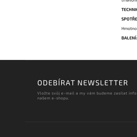
TECHNI
SPOTŘ
Hmotnos
BALENÍ
ODEBÍRAT NEWSLETTER
Vložte svůj e-mail a my vám budeme zasílat inf
našem e-shopu.