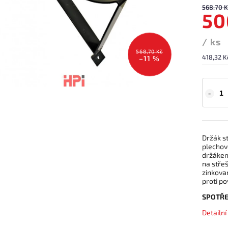
568,70 K
50
/ ks
568,70 Kč
418,32 K
–11 %
Držák s
plechov
držákem
na střeš
zinkova
proti p
SPOTŘ
Detailn