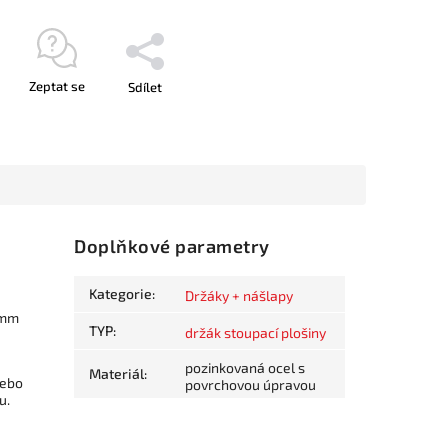
Zeptat se
Sdílet
Doplňkové parametry
Kategorie
:
Držáky + nášlapy
 mm
TYP
:
držák stoupací plošiny
pozinkovaná ocel s
Materiál
:
nebo
povrchovou úpravou
u.