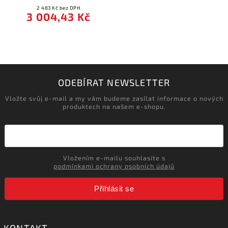
2 483 Kč bez DPH
3 004,43 Kč
ODEBÍRAT NEWSLETTER
Vložte svůj e-mail a my vám budeme zasílat informace o nových
produktech na našem e-shopu.
Vložením e-mailu souhlasíte s
podmínkami ochrany osobních údajů
Přihlásit se
KONTAKT