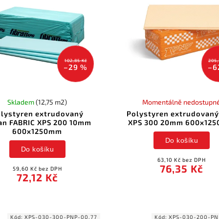
102,85 Kč
205,
–29 %
–6
Skladem
(12,75 m2)
Momentálně nedostupn
lystyren extrudovaný
Polystyren extrudovan
an FABRIC XPS 200 10mm
XPS 300 20mm 600x12
600x1250mm
Do košíku
Do košíku
63,10 Kč bez DPH
76,35 Kč
59,60 Kč bez DPH
72,12 Kč
Kód:
XPS-030-300-PNP-00.77
Kód:
XPS-030-200-PN