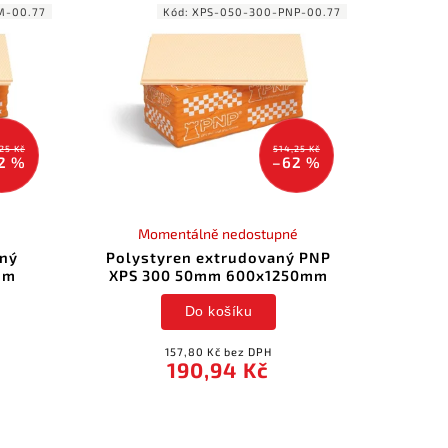
M-00.77
Kód:
XPS-050-300-PNP-00.77
25 Kč
514,25 Kč
2 %
–62 %
Momentálně nedostupné
aný
Polystyren extrudovaný PNP
mm
XPS 300 50mm 600x1250mm
Do košíku
157,80 Kč bez DPH
190,94 Kč