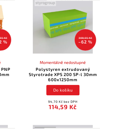
55 Kč
308,55 Kč
2 %
–62 %
é
Momentálně nedostupné
ý PNP
Polystyren extrudovaný
50mm
Styrotrade XPS 200 SP-l 30mm
600x1250mm
Do košíku
94,70 Kč bez DPH
114,59 Kč