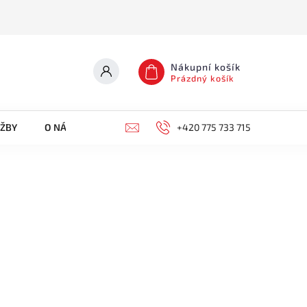
Nákupní košík
Prázdný košík
UŽBY
O NÁS
KONTAKTY
+420 775 733 715