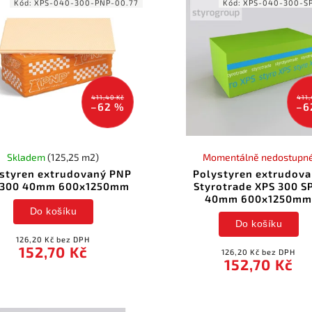
Kód:
XPS-040-300-PNP-00.77
Kód:
XPS-040-300-SP
411,40 Kč
411,
–62 %
–6
Skladem
(125,25 m2)
Momentálně nedostupn
styren extrudovaný PNP
Polystyren extrudov
 300 40mm 600x1250mm
Styrotrade XPS 300 S
40mm 600x1250m
Do košíku
Do košíku
126,20 Kč bez DPH
152,70 Kč
126,20 Kč bez DPH
152,70 Kč