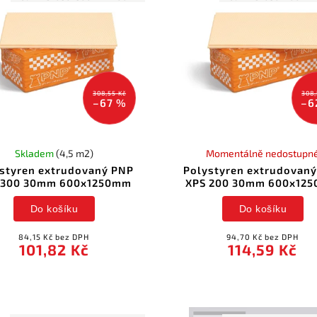
308,55 Kč
308,
–67 %
–6
Skladem
(4,5 m2)
Momentálně nedostupn
styren extrudovaný PNP
Polystyren extrudovan
 300 30mm 600x1250mm
XPS 200 30mm 600x12
Do košíku
Do košíku
84,15 Kč bez DPH
94,70 Kč bez DPH
101,82 Kč
114,59 Kč