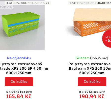
Kód:
XPS-300-050-SPI-00.77
Kód:
XPS-050-300-BAUFOA
514,
–6
Na objednávku
Skladem
(156,75 m2)
lystyren extrudovaný
Polystyren extrudov
otrade XPS 300 SP-l 50mm
Baufoam XPS 300 50
600x1250mm
600x1250mm
Do košíku
Do košíku
137,06 Kč bez DPH
157,80 Kč bez DPH
165,84 Kč
190,94 Kč