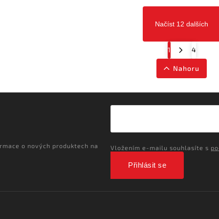
Načíst 12 dalších
1
4
Nahoru
ormace o nových produktech na
Vložením e-mailu souhlasíte s
po
Přihlásit se