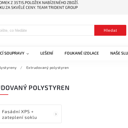
MEK Z 35TIS.POLOŽEK NABÍZENÉHO ZBOŽÍ.
KU ZA SKVĚLÉ CENY. TEAM TRIDENT GROUP
Hledat
CÍ SOUPRAVY
LEŠENÍ
FOUKANÉ IZOLACE
NAŠE SL
lystyreny
/
Extrudovaný polystyren
UDOVANÝ POLYSTYREN
Fasádní XPS +
zateplení soklu