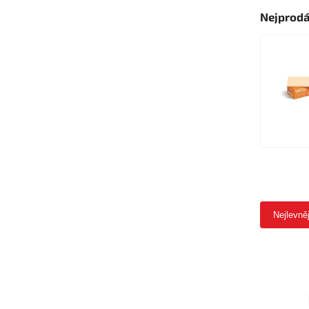
Nejprodá
Nejlevně