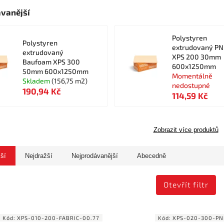
vanější
Polystyren
Polystyren
extrudovaný PN
extrudovaný
XPS 200 30mm
Baufoam XPS 300
600x1250mm
50mm 600x1250mm
Momentálně
Skladem
(156,75 m2)
nedostupné
190,94 Kč
114,59 Kč
Zobrazit více produktů
jší
Nejdražší
Nejprodávanější
Abecedně
Otevřít filtr
Kód:
XPS-010-200-FABRIC-00.77
Kód:
XPS-020-300-PN