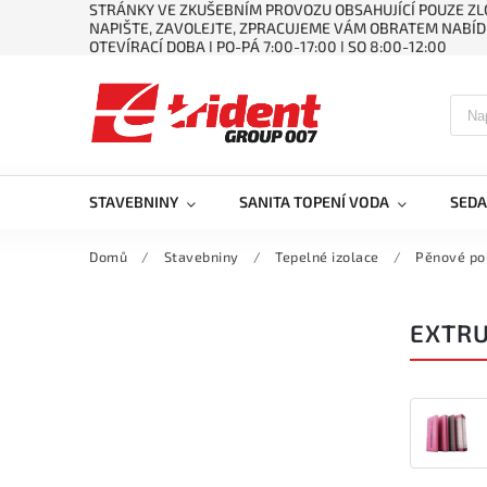
STRÁNKY VE ZKUŠEBNÍM PROVOZU OBSAHUJÍCÍ POUZE ZLO
NAPIŠTE, ZAVOLEJTE, ZPRACUJEME VÁM OBRATEM NABÍD
OTEVÍRACÍ DOBA ǀ PO-PÁ 7:00-17:00 ǀ SO 8:00-12:00
STAVEBNINY
SANITA TOPENÍ VODA
SEDA
Domů
/
Stavebniny
/
Tepelné izolace
/
Pěnové po
EXTR