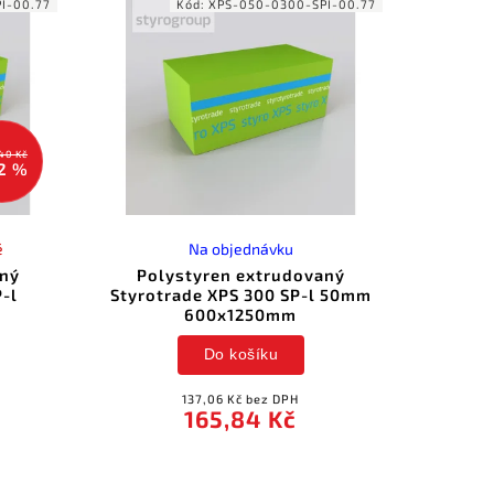
I-00.77
Kód:
XPS-050-0300-SPI-00.77
40 Kč
2 %
é
Na objednávku
aný
Polystyren extrudovaný
P-l
Styrotrade XPS 300 SP-l 50mm
m
600x1250mm
Do košíku
137,06 Kč bez DPH
165,84 Kč