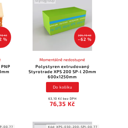
70 Kč
205,70 Kč
2 %
–62 %
é
Momentálně nedostupné
ý PNP
Polystyren extrudovaný
50mm
Styrotrade XPS 200 SP-l 20mm
600x1250mm
Do košíku
63,10 Kč bez DPH
76,35 Kč
P-00.77
Kód:
XPS-030-200-SPI-00.77