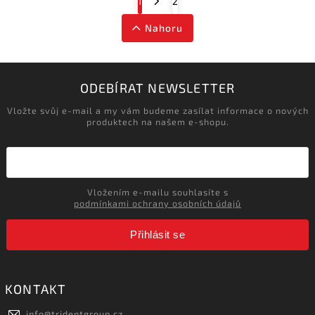
1
2
Nahoru
ODEBÍRAT NEWSLETTER
Vložte svůj e-mail a my vám budeme zasílat informace o nových
produktech na našem e-shopu.
Vložením e-mailu souhlasíte s
podmínkami ochrany osobních údajů
Přihlásit se
KONTAKT
info
@
tridentgroup.cz