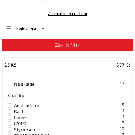
Zobrazit více produktů
Nejlevnější
Nejdražší
Zavřít filtr
Nejprodávanější
Abecedně
25
Kč
377
Kč
17
Na skladě
Značky
5
Austrotherm
1
Bachl
1
Isover
3
IZOPOL
10
Styrotrade
2