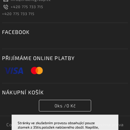
+420 775 733 715
+420 775 733 715
FACEBOOK
PŘIJÍMÁME ONLINE PLATBY
NÁKUPNÍ KOŠÍK
0
ks /
0 Kč
Stránky ve zkušebním provozu obsahující pouze
Copyright 2026
TRIDENT GROUP 007 s.r.o.
. Všechna práva
zlomek z 35tis.položek nabízeného zboží. Napište,
vyhrazena.