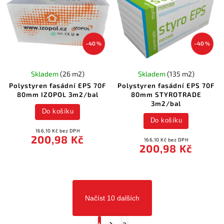
–40 %
–40 %
Skladem
(26 m2)
Skladem
(135 m2)
Polystyren fasádní EPS 70F
Polystyren fasádní EPS 70F
80mm IZOPOL 3m2/bal
80mm STYROTRADE
3m2/bal
Do košíku
Do košíku
166,10 Kč bez DPH
200,98 Kč
166,10 Kč bez DPH
200,98 Kč
Načíst 10 dalších