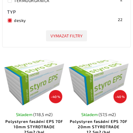
TERMOORGANICA
TYP
22
desky
VYMAZAT FILTRY
–40 %
–40 %
Skladem
(118,5 m2)
Skladem
(57,5 m2)
Polystyren fasádní EPS 70F
Polystyren fasádní EPS 70F
10mm STYROTRADE
20mm STYROTRADE
25m2/bal
12,5m2/bal