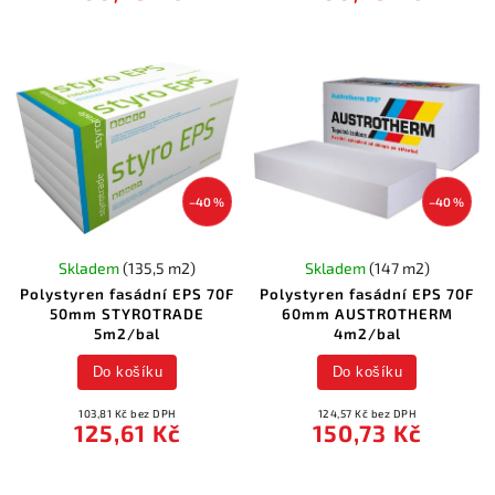
–40 %
–40 %
Skladem
(135,5 m2)
Skladem
(147 m2)
Polystyren fasádní EPS 70F
Polystyren fasádní EPS 70F
50mm STYROTRADE
60mm AUSTROTHERM
5m2/bal
4m2/bal
Do košíku
Do košíku
103,81 Kč bez DPH
124,57 Kč bez DPH
125,61 Kč
150,73 Kč