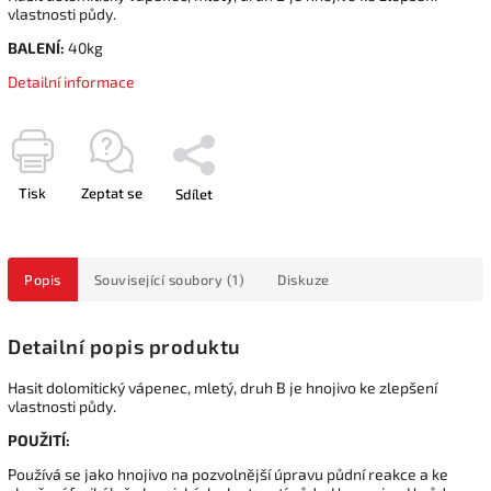
vlastnosti půdy.
BALENÍ:
40kg
Detailní informace
Tisk
Zeptat se
Sdílet
Popis
Související soubory (1)
Diskuze
Detailní popis produktu
Hasit dolomitický vápenec, mletý, druh B je hnojivo ke zlepšení
vlastnosti půdy.
POUŽITÍ:
Používá se jako hnojivo na pozvolnější úpravu půdní reakce a ke