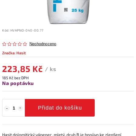
Kód:
HVAPNO-040-00.77
Neohodnoceno
Značka:
Hasit
223,85 Kč
/ ks
185 Kč bez DPH
Na poptávku
Přidat do košíku
Hasit dolomitický vápenec, mletý, druh B je hnojivo ke zlepšení