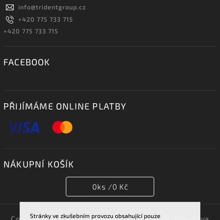
info
@
tridentgroup.cz
+420 775 733 715
+420 775 733 715
FACEBOOK
PŘIJÍMÁME ONLINE PLATBY
NÁKUPNÍ KOŠÍK
0
ks /
0 Kč
Stránky ve zkušebním provozu obsahující pouze
Copyright 2026
TRIDENT GROUP 007 s.r.o.
. Všechna práva