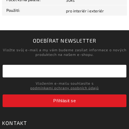
30ks
Použití
:
pro interiér i exteriér
ODEBÍRAT NEWSLETTER
Vložte svůj e-mail a my vám budeme zasílat informace o nových
produktech na našem e-shopu.
Vložením e-mailu souhlasíte s
podmínkami ochrany osobních údajů
Přihlásit se
KONTAKT