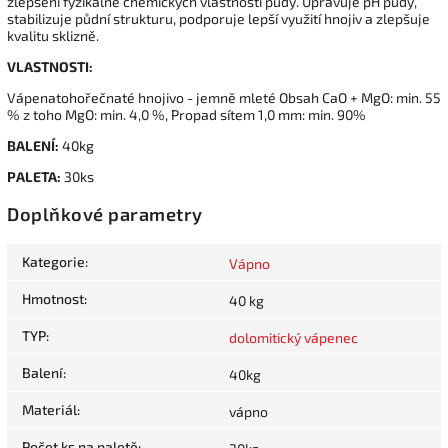
zlepšení fyzikálně chemických vlastností půdy. Upravuje pH půdy,
stabilizuje půdní strukturu, podporuje lepší využití hnojiv a zlepšuje
kvalitu sklizně.
VLASTNOSTI:
Vápenatohořečnaté hnojivo - jemně mleté Obsah CaO + MgO: min. 55
% z toho MgO: min. 4,0 %, Propad sítem 1,0 mm: min. 90%
BALENÍ:
40kg
PALETA:
30ks
Doplňkové parametry
Kategorie
:
Vápno
Hmotnost
:
40 kg
TYP
:
dolomitický vápenec
Balení
:
40kg
Materiál
:
vápno
Počet ks na paletě
: