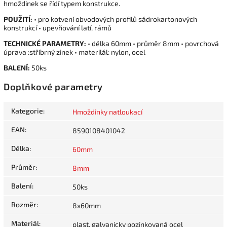
hmoždinek se řídí typem konstrukce.
POUŽITÍ:
• pro kotvení obvodových profilů sádrokartonových
konstrukcí • upevňování latí, rámů
TECHNICKÉ PARAMETRY:
• délka 60mm • průměr 8mm • povrchová
úprava :stříbrný zinek • materilál: nylon, ocel
BALENÍ:
50ks
Doplňkové parametry
Kategorie
:
Hmoždinky natloukací
EAN
:
8590108401042
Délka
:
60mm
Průměr
:
8mm
Balení
:
50ks
Rozměr
:
8x60mm
Materiál
:
plast, galvanicky pozinkovaná ocel