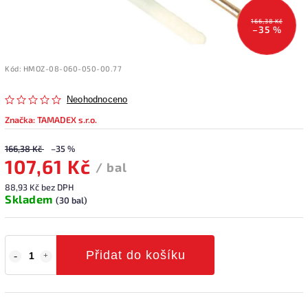
166,38 Kč
–35 %
Kód:
HMOZ-08-060-050-00.77
Neohodnoceno
Značka:
TAMADEX s.r.o.
166,38 Kč
–35 %
107,61 Kč
/ bal
88,93 Kč bez DPH
Skladem
(30 bal)
Přidat do košíku