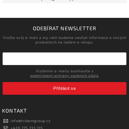
ODEBÍRAT NEWSLETTER
Vložte svůj e-mail a my vám budeme zasílat informace o nových
produktech na našem e-shopu.
Vložením e-mailu souhlasíte s
podmínkami ochrany osobních údajů
Přihlásit se
KONTAKT
info
@
tridentgroup.cz
+420 775 733 715