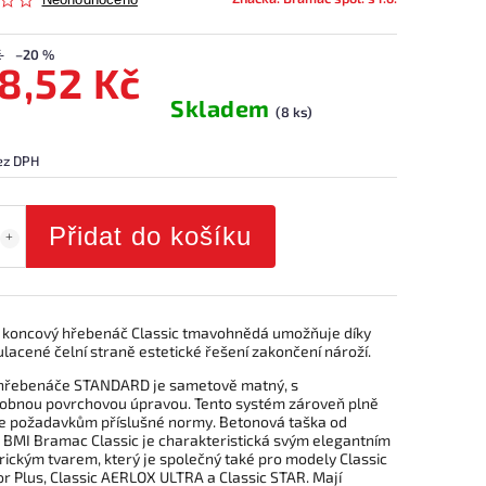
Neohodnoceno
č
–20 %
8,52 Kč
Skladem
(8 ks)
ez DPH
Přidat do košíku
koncový hřebenáč Classic tmavohnědá umožňuje díky
lacené čelní straně estetické řešení zakončení nároží.
hřebenáče STANDARD je sametově matný, s
obnou povrchovou úpravou. Tento systém zároveň plně
e požadavkům příslušné normy. Betonová taška od
 BMI Bramac Classic je charakteristická svým elegantním
rickým tvarem, který je společný také pro modely Classic
r Plus, Classic AERLOX ULTRA a Classic STAR. Mají