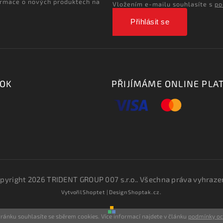
ormace o nových produktech na
Vložením e-mailu souhlasíte s
po
Přihlásit se
OOK
PŘIJÍMÁME ONLINE PLA
pyright 2026
TRIDENT GROUP 007 s.r.o.
. Všechna práva vyhraze
Vytvořil
Shoptet
| Design
Shoptak.cz.
ránku souhlasíte se sběrem cookies. Více informací najdete v článku
podmínky o