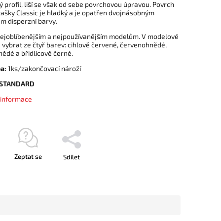
 profil, liší se však od sebe povrchovou úpravou. Povrch
tašky Classic je hladký a je opatřen dvojnásobným
m disperzní barvy.
 nejoblíbenějším a nejpoužívanějším modelům. V modelové
 vybrat ze čtyř barev: cihlově červené, červenohnědé,
ědé a břidlicově černé.
a:
1ks/zakončovací nároží
 STANDARD
í informace
Zeptat se
Sdílet