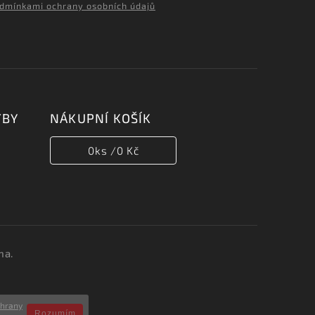
dmínkami ochrany osobních údajů
TBY
NÁKUPNÍ KOŠÍK
0
ks /
0 Kč
na.
chrany
Rozumím