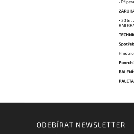
• Připe
ZÁRUKA
• 30 let
BMI BR
TECHNI
Spotřeb
Hmotnos
Povrch
BALENÍ
PALETA
ODEBÍRAT NEWSLETTER