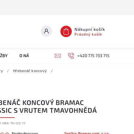
Nákupní košík
Prázdný košík
UŽBY
O NÁS
KONTAKTY
+420 775 733 715
ry
/
Hřebenáč koncový
/
BENÁČ KONCOVÝ BRAMAC
SSIC S VRUTEM TMAVOHNĚDÁ
T-HRK-TH-00.77
Značka:
Bramac spol. s r.o.