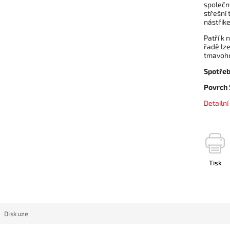
společný
střešní 
nástřike
Patří k
řadě lze
tmavohn
Spotřeb
Povrch
Detailn
Tisk
Diskuze