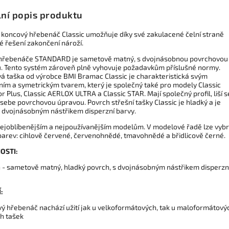
lní popis produktu
koncový hřebenáč Classic umožňuje díky své zakulacené čelní straně
é řešení zakončení nároží.
hřebenáče STANDARD je sametově matný, s dvojnásobnou povrchovou
. Tento systém zároveň plně vyhovuje požadavkům příslušné normy.
á taška od výrobce BMI Bramac Classic je charakteristická svým
ním a symetrickým tvarem, který je společný také pro modely Classic
r Plus, Classic AERLOX ULTRA a Classic STAR. Mají společný profil, liší s
sebe povrchovou úpravou. Povrch střešní tašky Classic je hladký a je
 dvojnásobným nástřikem disperzní barvy.
 nejoblíbenějším a nejpoužívanějším modelům. V modelové řadě lze vybr
 barev: cihlově červené, červenohnědé, tmavohnědé a břidlicově černé.
OSTI:
h - sametově matný, hladký povrch, s dvojnásobným nástřikem disperzn
:
vý hřebenáč nachází užití jak u velkoformátových, tak u maloformátový
ch tašek