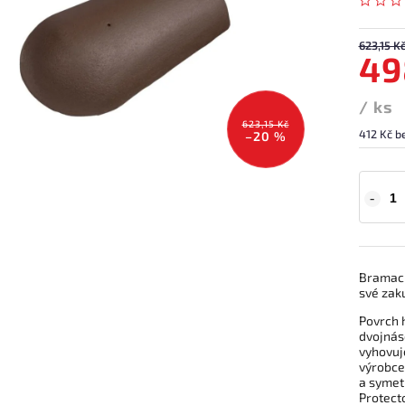
623,15 K
49
/ ks
623,15 Kč
412 Kč b
–20 %
Bramac 
své zaku
Povrch 
dvojnás
vyhovuj
výrobce
a symet
Protecto