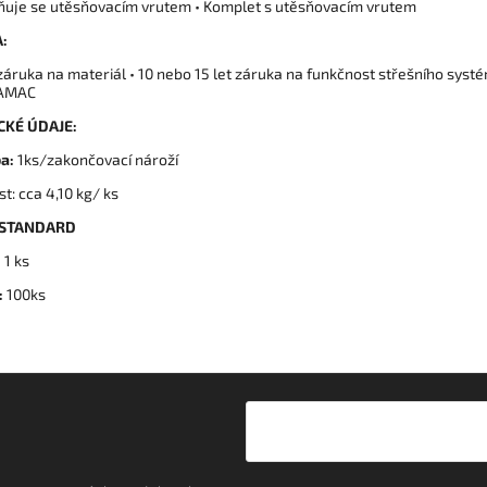
vňuje se utěsňovacím vrutem • Komplet s utěsňovacím vrutem
:
 záruka na materiál • 10 nebo 15 let záruka na funkčnost střešního syst
AMAC
CKÉ ÚDAJE:
a:
1ks/zakončovací nároží
t: cca 4,10 kg/ ks
 STANDARD
:
1 ks
:
100ks