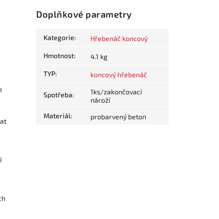
Doplňkové parametry
Kategorie
:
Hřebenáč koncový
Hmotnost
:
4.1 kg
TYP
:
koncový hřebenáč
e
1ks/zakončovací
Spotřeba
:
nároží
Materiál
:
probarvený beton
at
í
ch