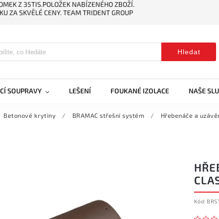
MEK Z 35TIS.POLOŽEK NABÍZENÉHO ZBOŽÍ.
KU ZA SKVĚLÉ CENY. TEAM TRIDENT GROUP
Hledat
CÍ SOUPRAVY
LEŠENÍ
FOUKANÉ IZOLACE
NAŠE SL
Betonové krytiny
/
BRAMAC střešní systém
/
Hřebenáče a uzávě
HŘE
CLA
Kód:
BRS