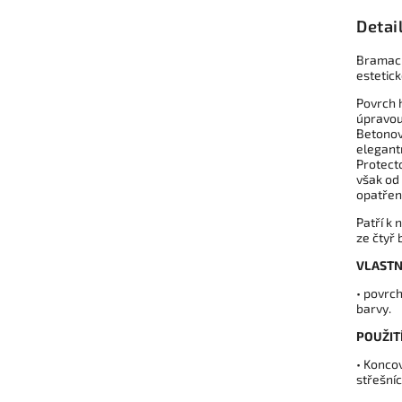
Detai
Bramac 
estetick
Povrch 
úpravou
Betonov
elegant
Protecto
však od 
opatřen
Patří k
ze čtyř
VLASTN
• povrc
barvy.
POUŽITÍ
• Konco
střešní