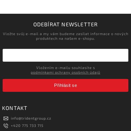
ODEBÍRAT NEWSLETTER
Vložte svůj e-mail a my vám budeme zasílat informace o nových
produktech na našem e-shopu.
Vložením e-mailu souhlasíte s
podmínkami ochrany osobních údajů
Přihlásit se
KONTAKT
info
@
tridentgroup.cz
+420 775 733 715