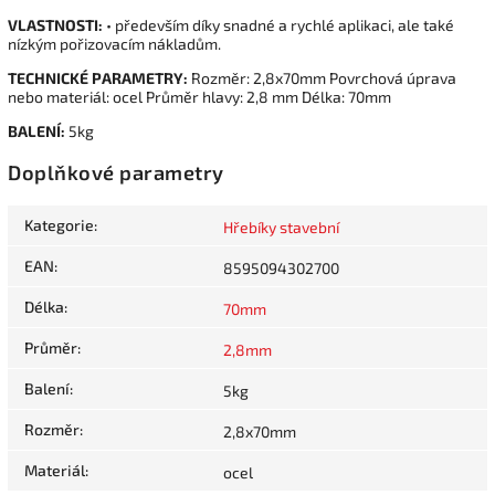
VLASTNOSTI:
• především díky snadné a rychlé aplikaci, ale také
nízkým pořizovacím nákladům.
TECHNICKÉ PARAMETRY:
Rozměr: 2,8x70mm Povrchová úprava
nebo materiál: ocel Průměr hlavy: 2,8 mm Délka: 70mm
BALENÍ:
5kg
Doplňkové parametry
Kategorie
:
Hřebíky stavební
EAN
:
8595094302700
Délka
:
70mm
Průměr
:
2,8mm
Balení
:
5kg
Rozměr
:
2,8x70mm
Materiál
:
ocel