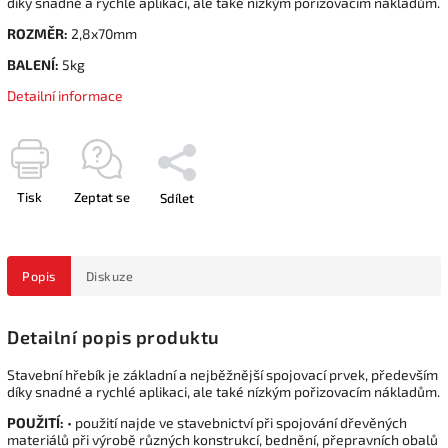
díky snadné a rychlé aplikaci, ale také nízkým pořizovacím nákladům.
ROZMĚR:
2,8x70mm
BALENÍ:
5kg
Detailní informace
Tisk
Zeptat se
Sdílet
Popis
Diskuze
Detailní popis produktu
Stavební hřebík je základní a nejběžnější spojovací prvek, především
díky snadné a rychlé aplikaci, ale také nízkým pořizovacím nákladům.
POUŽITÍ:
• použití najde ve stavebnictví při spojování dřevěných
materiálů při výrobě různých konstrukcí, bednění, přepravních obalů