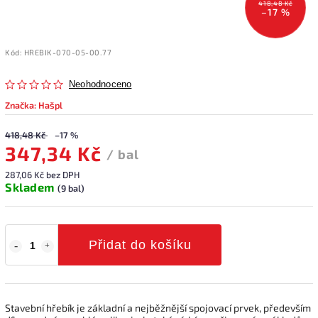
418,48 Kč
–17 %
Kód:
HREBIK-070-05-00.77
Neohodnoceno
Značka:
Hašpl
418,48 Kč
–17 %
347,34 Kč
/ bal
287,06 Kč bez DPH
Skladem
(9 bal)
Přidat do košíku
Stavební hřebík je základní a nejběžnější spojovací prvek, především