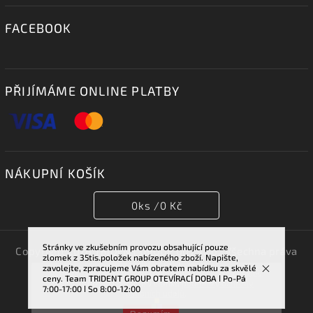
FACEBOOK
PŘIJÍMÁME ONLINE PLATBY
NÁKUPNÍ KOŠÍK
0
ks /
0 Kč
Stránky ve zkušebním provozu obsahující pouze
Copyright 2026
TRIDENT GROUP 007 s.r.o.
. Všechna práva
zlomek z 35tis.položek nabízeného zboží. Napište,
vyhrazena.
zavolejte, zpracujeme Vám obratem nabídku za skvělé
Vstupem na tuto stránku souhlasíte se sběrem cookies.
ceny. Team TRIDENT GROUP OTEVÍRACÍ DOBA ǀ Po-Pá
Vytvořil
Shoptet
| Design
Shoptak.cz.
Více informací najdete v článku
podmínky ochrany
7:00-17:00 ǀ So 8:00-12:00
osobních údajů
.