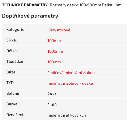
TECHNICKÉ PARAMETRY:
Rozměry desky: 100x100mm Délka: 1bm
Doplňkové parametry
Kategorie
:
Klíny atikové
Šířka
:
100mm
Délka
:
1000mm
Tloušťka
:
100mm
Báze
:
čedičová minerální vlákna
TYP
:
minerální izolace - deska
Balení
:
24ks
Barva
:
žlutá
Označení
:
minerální atikový klín