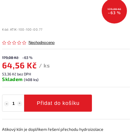
179,08 Kč
–63 %
Kód:
ATIK-100-100-00.77
Neohodnoceno
179,08 Kč
–63 %
64,56 Kč
/ ks
53,36 Kč bez DPH
Skladem
(408 ks)
Přidat do košíku
Atikový klín je doplňkem řešení přechodu hydroizolace