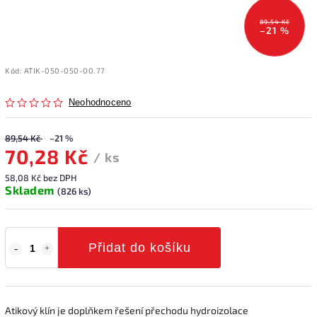
89,54 Kč
–21 %
Kód:
ATIK-050-050-00.77
Neohodnoceno
89,54 Kč
–21 %
70,28 Kč
/ ks
58,08 Kč bez DPH
Skladem
(826 ks)
Přidat do košíku
Atikový klín je doplňkem řešení přechodu hydroizolace