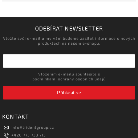
ODEBÍRAT NEWSLETTER
Vložte svůj e-mail a my vám budeme zasílat informace o nových
produktech na našem e-shopu.
Vložením e-mailu souhlasíte s
podmínkami ochrany osobních údajů
Přihlásit se
KONTAKT
info
@
tridentgroup.cz
+420 775 733 715