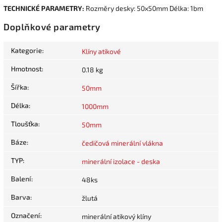
TECHNICKÉ PARAMETRY:
Rozměry desky: 50x50mm Délka: 1bm
Doplňkové parametry
Kategorie
:
Klíny atikové
Hmotnost
:
0.18 kg
Šířka
:
50mm
Délka
:
1000mm
Tloušťka
:
50mm
Báze
:
čedičová minerální vlákna
TYP
:
minerální izolace - deska
Balení
:
48ks
Barva
:
žlutá
Označení
:
minerální atikový klíny