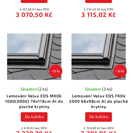
2 537,60 Kč bez DPH
2 574,40 Kč bez DPH
3 070,50 Kč
3 115,02 Kč
–11 %
–11 %
Skladem
(2 ks)
Skladem
(3 ks)
Lemování Velux EDS MK06
Lemování Velux EDS FK04
1000(0000) 78x118cm Al do
2000 66x98cm Al do ploché
ploché krytiny
krytiny
Do košíku
Do košíku
2 670 Kč bez DPH
2 728,80 Kč bez DPH