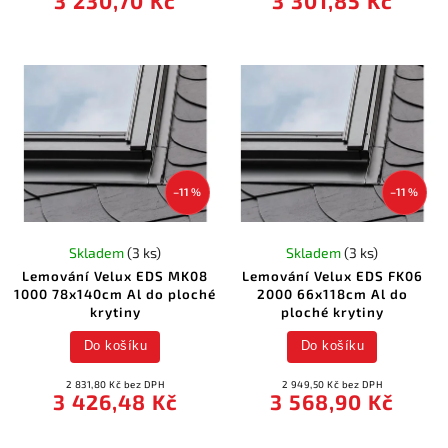
3 230,70 Kč
3 301,85 Kč
–11 %
–11 %
Skladem
(3 ks)
Skladem
(3 ks)
Lemování Velux EDS MK08
Lemování Velux EDS FK06
1000 78x140cm Al do ploché
2000 66x118cm Al do
krytiny
ploché krytiny
Do košíku
Do košíku
2 831,80 Kč bez DPH
2 949,50 Kč bez DPH
3 426,48 Kč
3 568,90 Kč