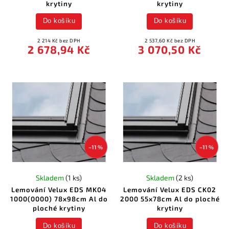
krytiny
krytiny
Do košíku
Do košíku
2 214 Kč bez DPH
2 537,60 Kč bez DPH
2 678,94 Kč
3 070,50 Kč
–11 %
–11 %
Skladem
(1 ks)
Skladem
(2 ks)
Lemování Velux EDS MK04
Lemování Velux EDS CK02
1000(0000) 78x98cm Al do
2000 55x78cm Al do ploché
ploché krytiny
krytiny
Do košíku
Do košíku