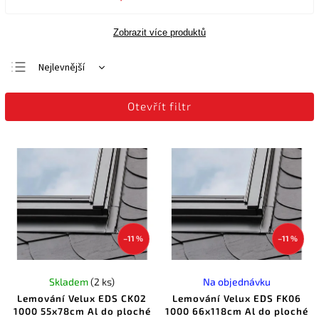
Zobrazit více produktů
Nejlevnější
Nejdražší
Otevřít filtr
Nejprodávanější
Abecedně
–11 %
–11 %
Skladem
(2 ks)
Na objednávku
Lemování Velux EDS CK02
Lemování Velux EDS FK06
1000 55x78cm Al do ploché
1000 66x118cm Al do ploché