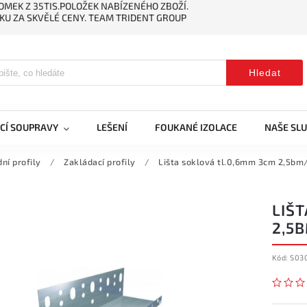
MEK Z 35TIS.POLOŽEK NABÍZENÉHO ZBOŽÍ.
KU ZA SKVĚLÉ CENY. TEAM TRIDENT GROUP
Hledat
CÍ SOUPRAVY
LEŠENÍ
FOUKANÉ IZOLACE
NAŠE SL
ní profily
/
Zakládací profily
/
Lišta soklová tl.0,6mm 3cm 2,5bm
LIŠ
2,5
Kód:
S03