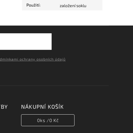
Použití
:
založení soklu
dmínkami ochrany osobních údajů
TBY
NÁKUPNÍ KOŠÍK
0
ks /
0 Kč