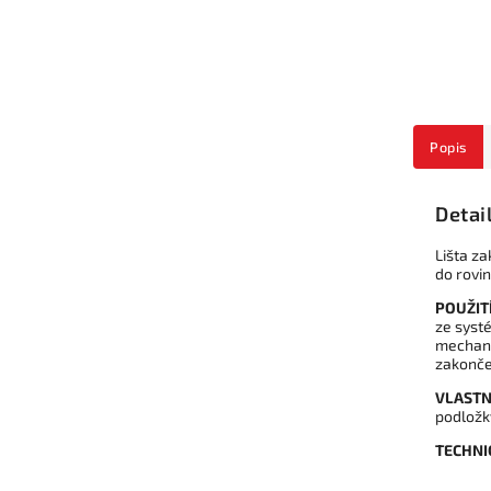
Popis
Detai
Lišta za
do rovi
POUŽITÍ
ze systé
mechani
zakonče
VLASTN
podložky
TECHNI