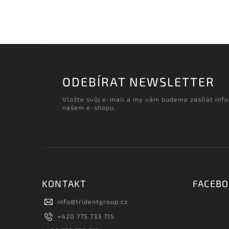
ODEBÍRAT NEWSLETTER
Vložte svůj e-mail a my vám budeme zasílat inf
našem e-shopu.
KONTAKT
FACEB
info
@
tridentgroup.cz
+420 775 733 715