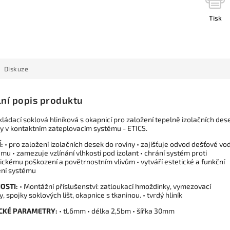
Tisk
Diskuze
lní popis produktu
kládací soklová hliníková s okapnicí pro založení tepelně izolačních des
ny v kontaktním zateplovacím systému - ETICS.
:
• pro založení izolačních desek do roviny • zajišťuje odvod dešťové vo
mu • zamezuje vzlínání vlhkosti pod izolant • chrání systém proti
ckému poškození a povětrnostním vlivům • vytváří estetické a funkční
ní systému
OSTI:
• Montážní příslušenství: zatloukací hmoždinky, vymezovací
, spojky soklových lišt, okapnice s tkaninou. • tvrdý hliník
CKÉ PARAMETRY:
• tl.6mm • délka 2,5bm • šířka 30mm