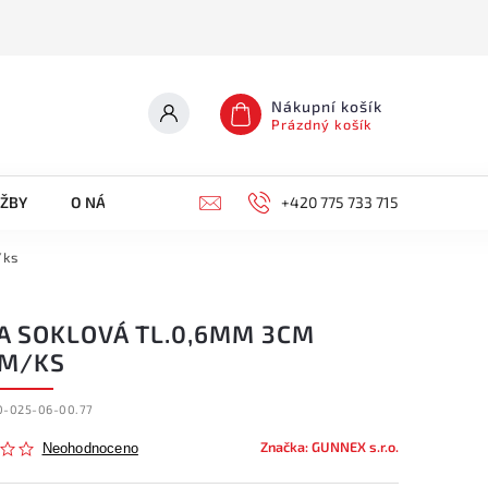
Nákupní košík
Prázdný košík
UŽBY
O NÁS
KONTAKTY
+420 775 733 715
/ks
TA SOKLOVÁ TL.0,6MM 3CM
BM/KS
0-025-06-00.77
Značka:
GUNNEX s.r.o.
Neohodnoceno