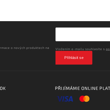
ormace o nových produktech na
Vložením e-mailu souhlasíte s
po
Přihlásit se
OOK
PŘIJÍMÁME ONLINE PLA