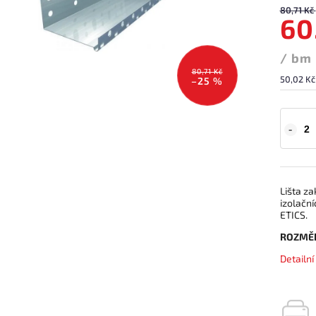
80,71 Kč
60
/ bm
80,71 Kč
50,02 Kč
–25 %
Lišta za
izolačn
ETICS.
ROZMĚ
Detailn