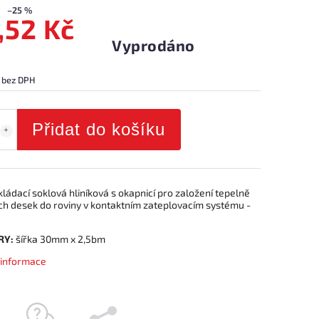
–25 %
,52 Kč
Vyprodáno
 bez DPH
Přidat do košíku
kládací soklová hliníková s okapnicí pro založení tepelně
ích desek do roviny v kontaktním zateplovacím systému -
RY:
šířka 30mm x 2,5bm
í informace