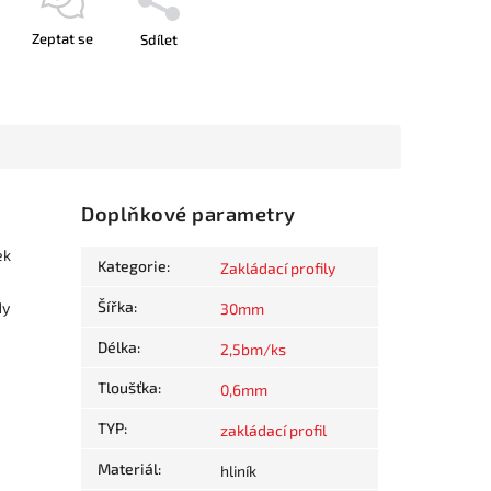
Zeptat se
Sdílet
Doplňkové parametry
ek
Kategorie
:
Zakládací profily
Šířka
:
dy
30mm
Délka
:
2,5bm/ks
Tloušťka
:
0,6mm
TYP
:
zakládací profil
Materiál
:
hliník