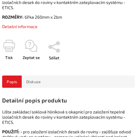
izolačních desek do roviny v kontaktním zateplovacím systému -
ETICS.
ROZMĚRY:
šířka 260mm x 2bm
Detailní informace
Tisk
Zeptat se
Sdílet
Popis
Diskuze
Detailní popis produktu
Lišta zakládací soklová hliníková s okapnicí pro založení tepelně
izolačních desek do roviny v kontaktním zateplovacím systému -
ETICS.
POUŽITÍ:
• pro založení izolačních desek do roviny • zajišťuje odvod
dešťové vody ze systému • zamezuje vzlínání vlhkosti pod izolant •