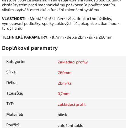
chrání systém proti mechanickému poškození a povětrnostním
vlivům • vytváří estetické a funkční zakončení systému
VLASTNOSTI:
• Montážní příslušenství: zatloukací hmoždinky,
vymezovací podložky, spojky soklových lišt, okapnice s tkaninou. •
tvrdý hliník
TECHNICKÉ PARAMETRY:
• tl.7mm • délka 2bm • šířka 260mm
Doplňkové parametry
Kategorie
:
Zakládací profily
Šířka
:
260mm
Délka
:
2bm/ks
Tloušťka
:
0,7mm
TYP
:
zakládací profil
Materiál
:
hliník
Použití
:
založení soklu