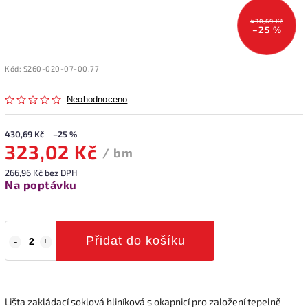
430,69 Kč
–25 %
Kód:
S260-020-07-00.77
Neohodnoceno
430,69 Kč
–25 %
323,02 Kč
/ bm
266,96 Kč bez DPH
Na poptávku
Přidat do košíku
Lišta zakládací soklová hliníková s okapnicí pro založení tepelně