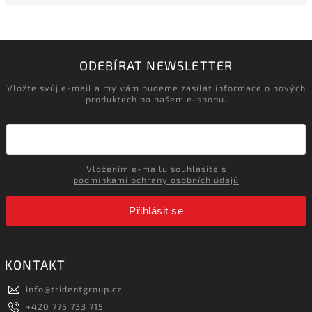
ODEBÍRAT NEWSLETTER
Vložte svůj e-mail a my vám budeme zasílat informace o nových
produktech na našem e-shopu.
Vložením e-mailu souhlasíte s
podmínkami ochrany osobních údajů
Přihlásit se
KONTAKT
info
@
tridentgroup.cz
+420 775 733 715