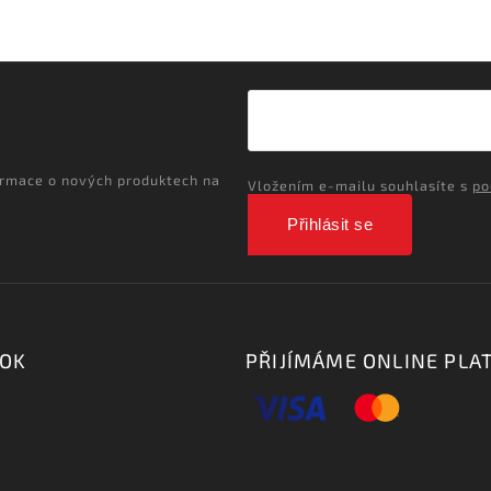
ormace o nových produktech na
Vložením e-mailu souhlasíte s
po
Přihlásit se
OOK
PŘIJÍMÁME ONLINE PLA