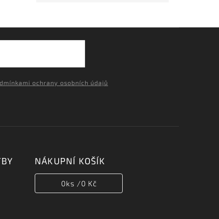
dmínkami ochrany osobních údajů
TBY
NÁKUPNÍ KOŠÍK
0
ks /
0 Kč