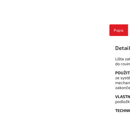
Popis
Detai
Lišta za
do rovi
POUŽITÍ
ze systé
mechani
zakonče
VLASTN
podložky
TECHNI