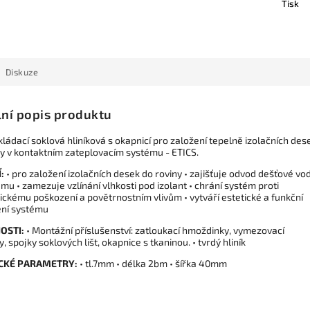
Tisk
Diskuze
lní popis produktu
kládací soklová hliníková s okapnicí pro založení tepelně izolačních des
ny v kontaktním zateplovacím systému - ETICS.
:
• pro založení izolačních desek do roviny • zajišťuje odvod dešťové vo
mu • zamezuje vzlínání vlhkosti pod izolant • chrání systém proti
ckému poškození a povětrnostním vlivům • vytváří estetické a funkční
ní systému
OSTI:
• Montážní příslušenství: zatloukací hmoždinky, vymezovací
, spojky soklových lišt, okapnice s tkaninou. • tvrdý hliník
CKÉ PARAMETRY:
• tl.7mm • délka 2bm • šířka 40mm