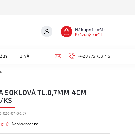
Nákupní košík
Prázdný košík
UŽBY
O NÁS
KONTAKTY
+420 775 733 715
s
TA SOKLOVÁ TL.0,7MM 4CM
/KS
0-020-07-00.77
Neohodnoceno