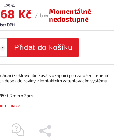
–25 %
,68 Kč
Momentálně
/ bm
nedostupné
 bez DPH
Přidat do košíku
kládací soklová hliníková s okapnicí pro založení tepelně
ích desek do roviny v kontaktním zateplovacím systému -
RY:
tl.7mm x 2bm
í informace