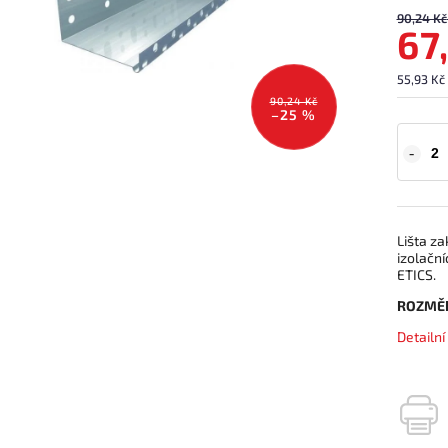
90,24 Kč
67
55,93 Kč
90,24 Kč
–25 %
Lišta za
izolačn
ETICS.
ROZMĚ
Detailn