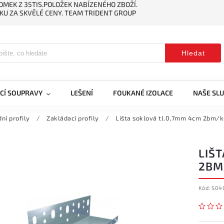
MEK Z 35TIS.POLOŽEK NABÍZENÉHO ZBOŽÍ.
KU ZA SKVĚLÉ CENY. TEAM TRIDENT GROUP
Hledat
CÍ SOUPRAVY
LEŠENÍ
FOUKANÉ IZOLACE
NAŠE SL
ní profily
/
Zakládací profily
/
Lišta soklová tl.0,7mm 4cm 2bm/k
LIŠ
2BM
Kód:
S04