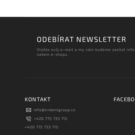
ODEBÍRAT NEWSLETTER
Vložte svůj e-mail a my vám budeme zasílat inf
našem e-shopu.
KONTAKT
FACEB
info
@
tridentgroup.cz
+420 775 733 715
+420 775 733 715