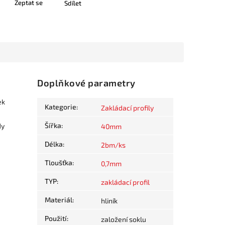
Zeptat se
Sdílet
Doplňkové parametry
ek
Kategorie
:
Zakládací profily
Šířka
:
dy
40mm
Délka
:
2bm/ks
Tloušťka
:
0,7mm
TYP
:
zakládací profil
Materiál
:
hliník
Použití
:
založení soklu