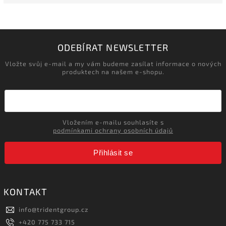
ODEBÍRAT NEWSLETTER
Vložte svůj e-mail a my vám budeme zasílat informace o nových
produktech na našem e-shopu.
Vložením e-mailu souhlasíte s
podmínkami ochrany osobních údajů
Přihlásit se
KONTAKT
info
@
tridentgroup.cz
+420 775 733 715