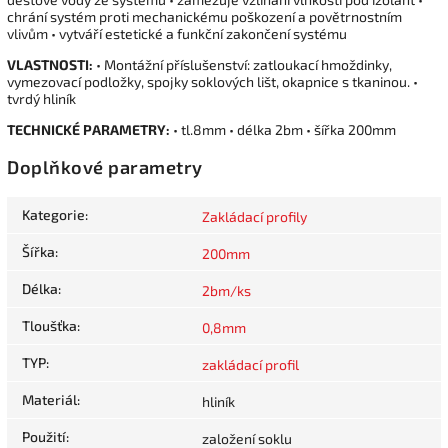
chrání systém proti mechanickému poškození a povětrnostním
vlivům • vytváří estetické a funkční zakončení systému
VLASTNOSTI:
• Montážní příslušenství: zatloukací hmoždinky,
vymezovací podložky, spojky soklových lišt, okapnice s tkaninou. •
tvrdý hliník
TECHNICKÉ PARAMETRY:
• tl.8mm • délka 2bm • šířka 200mm
Doplňkové parametry
Kategorie
:
Zakládací profily
Šířka
:
200mm
Délka
:
2bm/ks
Tloušťka
:
0,8mm
TYP
:
zakládací profil
Materiál
:
hliník
Použití
:
založení soklu