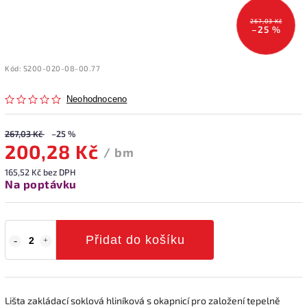
267,03 Kč
–25 %
Kód:
S200-020-08-00.77
Neohodnoceno
267,03 Kč
–25 %
200,28 Kč
/ bm
165,52 Kč bez DPH
Na poptávku
Přidat do košíku
Lišta zakládací soklová hliníková s okapnicí pro založení tepelně