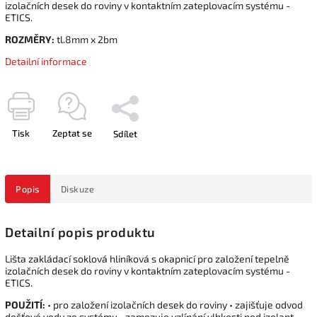
izolačních desek do roviny v kontaktním zateplovacím systému -
ETICS.
ROZMĚRY:
tl.8mm x 2bm
Detailní informace
Tisk
Zeptat se
Sdílet
Popis
Diskuze
Detailní popis produktu
Lišta zakládací soklová hliníková s okapnicí pro založení tepelně
izolačních desek do roviny v kontaktním zateplovacím systému -
ETICS.
POUŽITÍ:
• pro založení izolačních desek do roviny • zajišťuje odvod
dešťové vody ze systému • zamezuje vzlínání vlhkosti pod izolant •