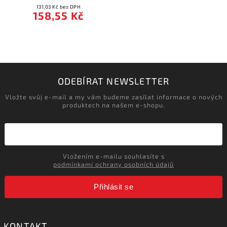
131,03 Kč bez DPH
158,55 Kč
ODEBÍRAT NEWSLETTER
Vložte svůj e-mail a my vám budeme zasílat informace o nových
produktech na našem e-shopu.
Vložením e-mailu souhlasíte s
podmínkami ochrany osobních údajů
Přihlásit se
KONTAKT