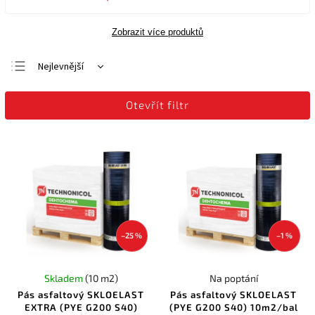
Zobrazit více produktů
Nejlevnější
Nejdražší
Otevřít filtr
Nejprodávanější
Abecedně
–25 %
–1 %
Skladem
(10 m2)
Na poptání
Pás asfaltový SKLOELAST
Pás asfaltový SKLOELAST
EXTRA (PYE G200 S40)
(PYE G200 S40) 10m2/bal