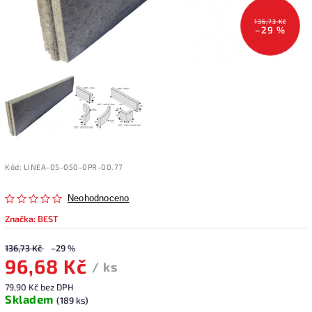
136,73 Kč
–29 %
Kód:
LINEA-05-050-0PR-00.77
Neohodnoceno
Značka:
BEST
136,73 Kč
–29 %
96,68 Kč
/ ks
79,90 Kč bez DPH
Skladem
(189 ks)