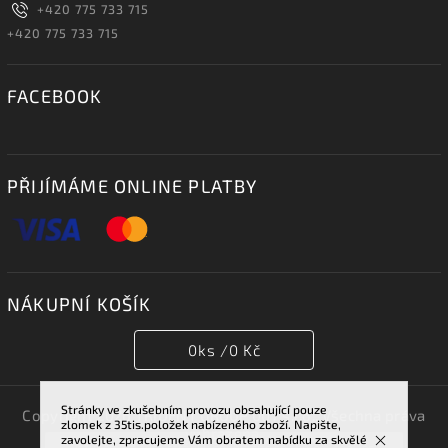
+420 775 733 715
+420 775 733 715
FACEBOOK
PŘIJÍMÁME ONLINE PLATBY
NÁKUPNÍ KOŠÍK
0
ks /
0 Kč
Stránky ve zkušebním provozu obsahující pouze
Copyright 2026
TRIDENT GROUP 007 s.r.o.
. Všechna práva
zlomek z 35tis.položek nabízeného zboží. Napište,
vyhrazena.
zavolejte, zpracujeme Vám obratem nabídku za skvělé
Vstupem na tuto stránku souhlasíte se sběrem cookies.