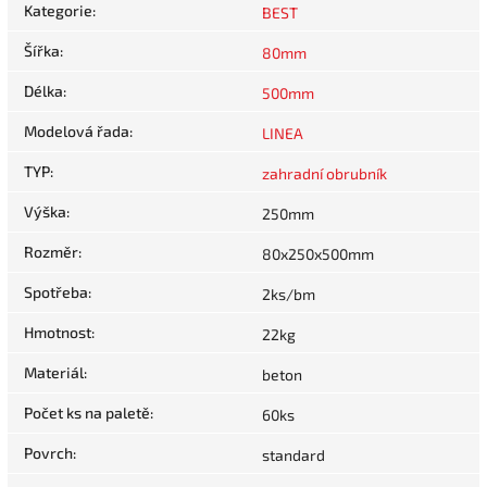
Kategorie
:
BEST
Šířka
:
80mm
Délka
:
500mm
Modelová řada
:
LINEA
TYP
:
zahradní obrubník
Výška
:
250mm
Rozměr
:
80x250x500mm
Spotřeba
:
2ks/bm
Hmotnost
:
22kg
Materiál
:
beton
Počet ks na paletě
:
60ks
Povrch
:
standard