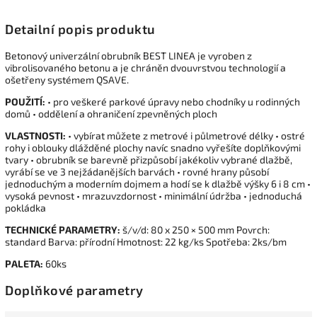
Detailní popis produktu
Betonový univerzální obrubník BEST LINEA je vyroben z
vibrolisovaného betonu a je chráněn dvouvrstvou technologií a
ošetřeny systémem QSAVE.
POUŽITÍ:
• pro veškeré parkové úpravy nebo chodníky u rodinných
domů • oddělení a ohraničení zpevněných ploch
VLASTNOSTI:
• vybírat můžete z metrové i půlmetrové délky • ostré
rohy i oblouky dlážděné plochy navíc snadno vyřešíte doplňkovými
tvary • obrubník se barevně přizpůsobí jakékoliv vybrané dlažbě,
vyrábí se ve 3 nejžádanějších barvách • rovné hrany působí
jednoduchým a moderním dojmem a hodí se k dlažbě výšky 6 i 8 cm •
vysoká pevnost • mrazuvzdornost • minimální údržba • jednoduchá
pokládka
TECHNICKÉ PARAMETRY:
š/v/d: 80 x 250 × 500 mm Povrch:
standard Barva: přírodní Hmotnost: 22 kg/ks Spotřeba: 2ks/bm
PALETA:
60ks
Doplňkové parametry