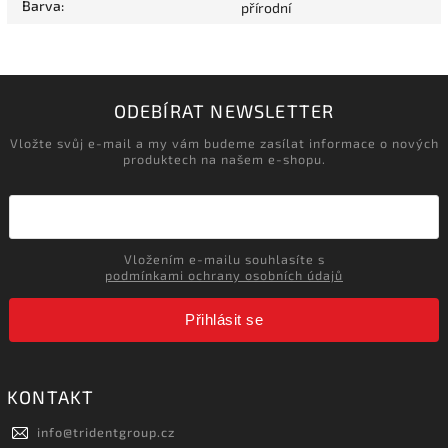
Barva
:
přírodní
ODEBÍRAT NEWSLETTER
Vložte svůj e-mail a my vám budeme zasílat informace o nových
produktech na našem e-shopu.
Vložením e-mailu souhlasíte s
podmínkami ochrany osobních údajů
Přihlásit se
KONTAKT
info
@
tridentgroup.cz