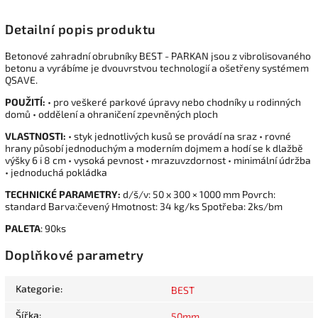
Detailní popis produktu
Betonové zahradní obrubníky BEST - PARKAN jsou z vibrolisovaného
betonu a vyrábíme je dvouvrstvou technologií a ošetřeny systémem
QSAVE.
POUŽITÍ:
• pro veškeré parkové úpravy nebo chodníky u rodinných
domů • oddělení a ohraničení zpevněných ploch
VLASTNOSTI:
• styk jednotlivých kusů se provádí na sraz • rovné
hrany působí jednoduchým a moderním dojmem a hodí se k dlažbě
výšky 6 i 8 cm • vysoká pevnost • mrazuvzdornost • minimální údržba
• jednoduchá pokládka
TECHNICKÉ PARAMETRY:
d/š/v: 50 x 300 × 1000 mm Povrch:
standard Barva:čevený Hmotnost: 34 kg/ks Spotřeba: 2ks/bm
PALETA
: 90ks
Doplňkové parametry
Kategorie
:
BEST
Šířka
:
50mm