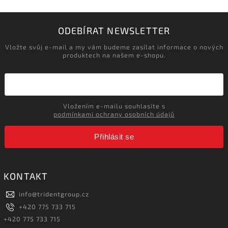
ODEBÍRAT NEWSLETTER
Vložte svůj e-mail a my vám budeme zasílat informace o nových
produktech na našem e-shopu.
Vložením e-mailu souhlasíte s
podmínkami ochrany osobních údajů
Přihlásit se
KONTAKT
info
@
tridentgroup.cz
+420 775 733 715
+420 775 733 715