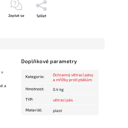
Zeptat se
Sdílet
Doplňkové parametry
 v
Ochranný větrací pásy
Kategorie
:
a mřížky proti ptákům
ně a
Hmotnost
:
0.4 kg
u
TYP
:
větrací pás
Materiál
:
plast