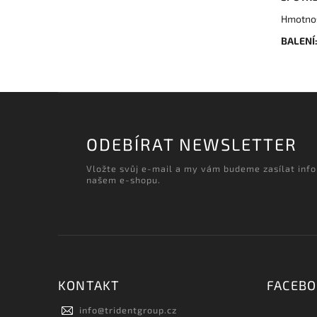
Hmotnos
BALENÍ
ODEBÍRAT NEWSLETTER
Vložte svůj e-mail a my vám budeme zasílat inf
našem e-shopu.
KONTAKT
FACEB
info
@
tridentgroup.cz