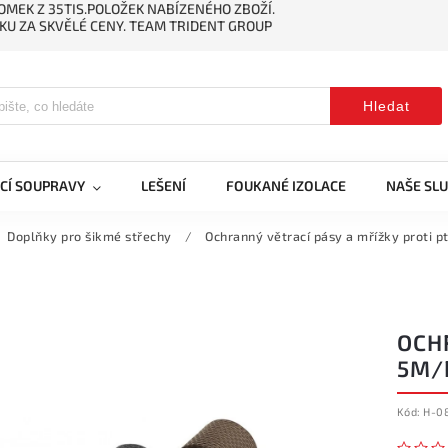
MEK Z 35TIS.POLOŽEK NABÍZENÉHO ZBOŽÍ.
KU ZA SKVĚLÉ CENY. TEAM TRIDENT GROUP
Hledat
CÍ SOUPRAVY
LEŠENÍ
FOUKANÉ IZOLACE
NAŠE SL
Doplňky pro šikmé střechy
/
Ochranný větrací pásy a mřížky proti 
OCH
5M/
Kód:
H-0