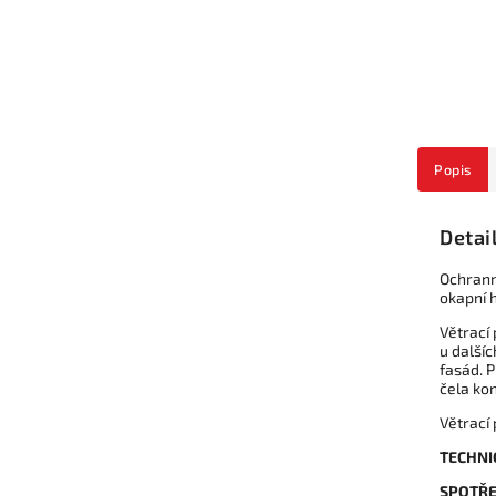
Popis
Detai
Ochrann
okapní h
Větrací 
u dalšíc
fasád. P
čela kon
Větrací
TECHNI
SPOTŘE