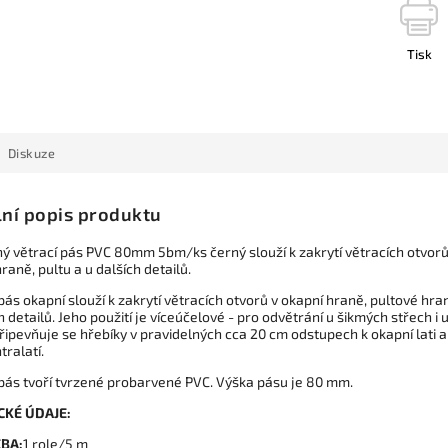
Tisk
Diskuze
lní popis produktu
ý větrací pás PVC 80mm 5bm/ks černý slouží k zakrytí větracích otvorů
raně, pultu a u dalších detailů.
pás okapní slouží k zakrytí větracích otvorů v okapní hraně, pultové hra
h detailů. Jeho použití je víceúčelové - pro odvětrání u šikmých střech i 
řipevňuje se hřebíky v pravidelných cca 20 cm odstupech k okapní lati a
tralatí.
 pás tvoří tvrzené probarvené PVC. Výška pásu je 80 mm.
CKÉ ÚDAJE:
BA:
1 role/5 m