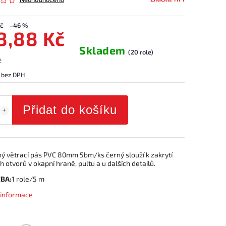
Neohodnoceno
č
–46 %
8,88 Kč
Skladem
(20 role)
e
 bez DPH
Přidat do košíku
ý větrací pás PVC 80mm 5bm/ks černý slouží k zakrytí
h otvorů v okapní hraně, pultu a u dalších detailů.
BA:
1 role/5 m
í informace