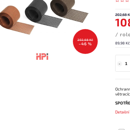
202,68 K
10
/ rol
202,68 Kč
89,98 Kč
–46 %
Ochrann
větracíc
SPOTŘE
Detailn