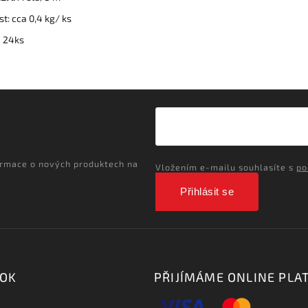
t: cca 0,4 kg/ ks
:
24ks
ormace o nových produktech na
Vložením e-mailu souhlasíte s
po
Přihlásit se
OOK
PŘIJÍMÁME ONLINE PLA