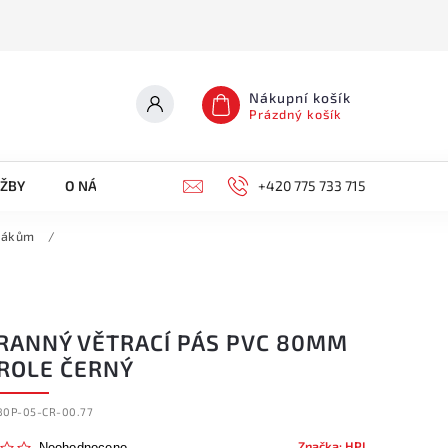
Nákupní košík
Prázdný košík
UŽBY
O NÁS
KONTAKTY
+420 775 733 715
ptákům
/
RANNÝ VĚTRACÍ PÁS PVC 80MM
ROLE ČERNÝ
80P-05-CR-00.77
Značka:
HPI