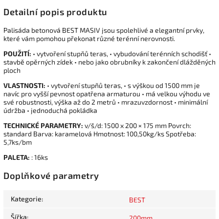
Detailní popis produktu
Palisáda betonová BEST MASIV jsou spolehlivé a elegantní prvky,
které vám pomohou překonat různé terénní nerovnosti.
POUŽITÍ:
• vytvoření stupňů teras, • vybudování terénních schodišť •
stavbě opěrných zídek • nebo jako obrubníky k zakončení dlážděných
ploch
VLASTNOSTI:
• vytvoření stupňů teras, • s výškou od 1500 mm je
navíc pro vyšší pevnost opatřena armaturou • má velkou výhodu ve
své robustnosti, výška až do 2 metrů • mrazuvzdornost • minimální
údržba • jednoduchá pokládka
TECHNICKÉ PARAMETRY:
v/š/d: 1500 x 200 × 175 mm Povrch:
standard Barva: karamelová Hmotnost: 100,50kg/ks Spotřeba:
5,7ks/bm
PALETA:
: 16ks
Doplňkové parametry
Kategorie
:
BEST
Šířka
:
200mm