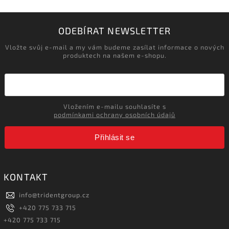
ODEBÍRAT NEWSLETTER
Vložte svůj e-mail a my vám budeme zasílat informace o nových
produktech na našem e-shopu.
Vložením e-mailu souhlasíte s
podmínkami ochrany osobních údajů
Přihlásit se
KONTAKT
info
@
tridentgroup.cz
+420 775 733 715
+420 775 733 715