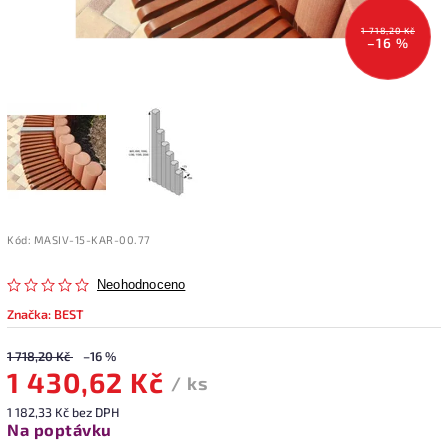
1 718,20 Kč
–16 %
Kód:
MASIV-15-KAR-00.77
Neohodnoceno
Značka:
BEST
1 718,20 Kč
–16 %
1 430,62 Kč
/ ks
1 182,33 Kč bez DPH
Na poptávku