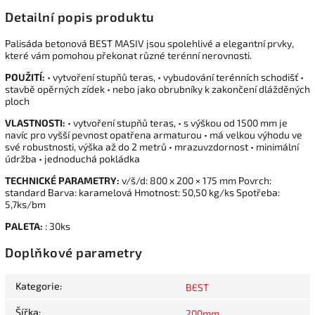
Detailní popis produktu
Palisáda betonová BEST MASIV jsou spolehlivé a elegantní prvky,
které vám pomohou překonat různé terénní nerovnosti.
POUŽITÍ:
• vytvoření stupňů teras, • vybudování terénních schodišť •
stavbě opěrných zídek • nebo jako obrubníky k zakončení dlážděných
ploch
VLASTNOSTI:
• vytvoření stupňů teras, • s výškou od 1500 mm je
navíc pro vyšší pevnost opatřena armaturou • má velkou výhodu ve
své robustnosti, výška až do 2 metrů • mrazuvzdornost • minimální
údržba • jednoduchá pokládka
TECHNICKÉ PARAMETRY:
v/š/d: 800 x 200 × 175 mm Povrch:
standard Barva: karamelová Hmotnost: 50,50 kg/ks Spotřeba:
5,7ks/bm
PALETA:
: 30ks
Doplňkové parametry
Kategorie
:
BEST
Šířka
:
200mm