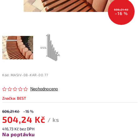
606,21 Kč
–16 %
Kód:
MASIV-08-KAR-00.77
Neohodnoceno
Značka:
BEST
606,21 Kč
–16 %
504,24 Kč
/ ks
416,73 Kč bez DPH
Na poptávku