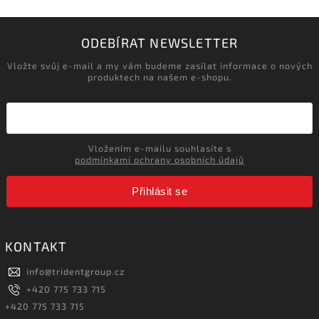
ODEBÍRAT NEWSLETTER
Vložte svůj e-mail a my vám budeme zasílat informace o nových
produktech na našem e-shopu.
Vložením e-mailu souhlasíte s
podmínkami ochrany osobních údajů
Přihlásit se
KONTAKT
info
@
tridentgroup.cz
+420 775 733 715
+420 775 733 715