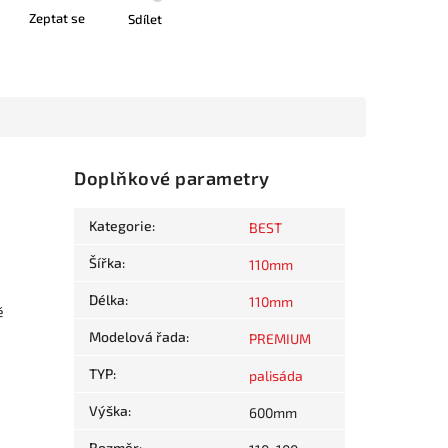
Zeptat se
Sdílet
Doplňkové parametry
á
Kategorie
:
BEST
Šířka
:
110mm
Délka
:
110mm
ě
Modelová řada
:
PREMIUM
TYP
:
palisáda
Výška
:
600mm
Rozměr
: