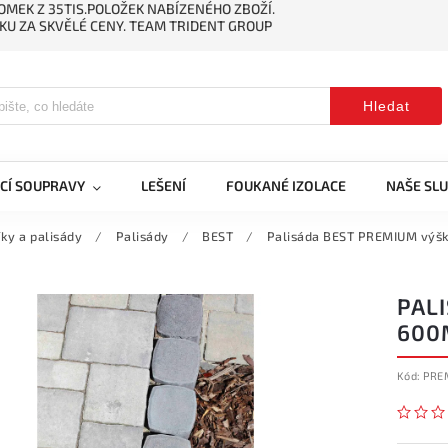
MEK Z 35TIS.POLOŽEK NABÍZENÉHO ZBOŽÍ.
KU ZA SKVĚLÉ CENY. TEAM TRIDENT GROUP
Hledat
CÍ SOUPRAVY
LEŠENÍ
FOUKANÉ IZOLACE
NAŠE SL
ky a palisády
/
Palisády
/
BEST
/
Palisáda BEST PREMIUM výš
PAL
600
Kód:
PRE