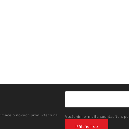
ormace o nových produktech na
Vložením e-mailu souhlasíte s
po
Přihlásit se