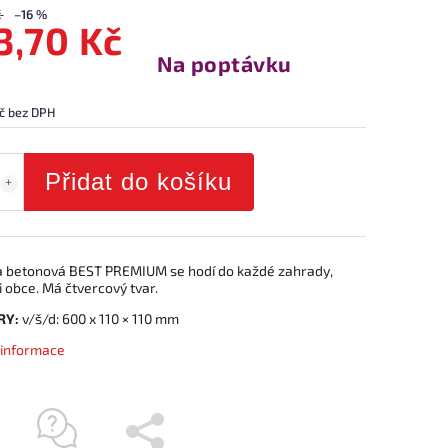
č
–16 %
3,70 Kč
Na poptávku
č bez DPH
Přidat do košíku
a betonová BEST PREMIUM se hodí do každé zahrady,
 obce. Má čtvercový tvar.
RY:
v/š/d: 600 x 110 × 110 mm
í informace