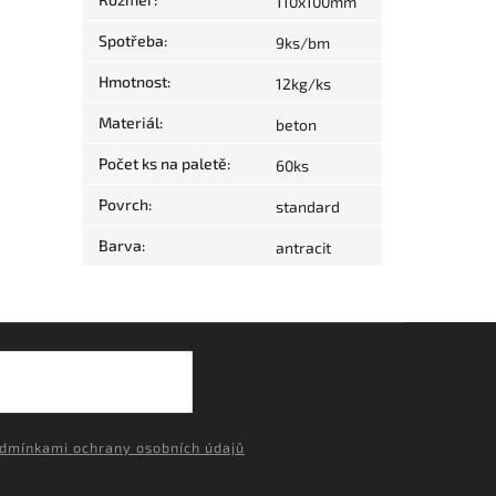
110x100mm
Spotřeba
:
9ks/bm
Hmotnost
:
12kg/ks
Materiál
:
beton
Počet ks na paletě
:
60ks
Povrch
:
standard
Barva
:
antracit
dmínkami ochrany osobních údajů