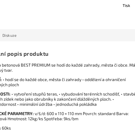
Tisk
Diskuze
lní popis produktu
a betonová BEST PREMIUM se hodí do každé zahrady, města či obce. M
ý tvar.
:
• hodí se do každé obce, města či zahrady • oddělení a ohraničení
ých ploch
OSTI:
• vytvoření stupňů teras, • vybudování terénních schodišť, • stavb
h zídek nebo jako obrubníky k zakončení dlážděných ploch. •
dornost • minimální údržba • jednoduchá pokládka
CKÉ PARAMETRY:
v/š/d: 600 x 110 × 110 mm Povrch: standard Barva:
tová Hmotnost: 12kg/ks Spotřeba: 9ks/bm
:
60ks