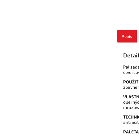
Popis
Detai
Palisád
čtvercov
POUŽITÍ
zpevněn
VLASTN
opěrnýc
mrazuvz
TECHNI
antraci
PALETA