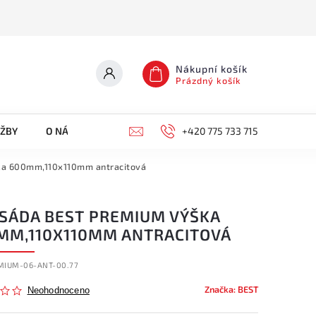
Nákupní košík
Prázdný košík
UŽBY
O NÁS
KONTAKTY
+420 775 733 715
ka 600mm,110x110mm antracitová
ISÁDA BEST PREMIUM VÝŠKA
MM,110X110MM ANTRACITOVÁ
MIUM-06-ANT-00.77
Značka:
BEST
Neohodnoceno