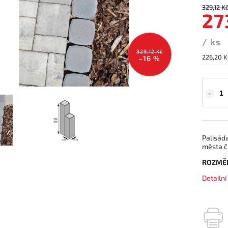
329,12 K
27
/ ks
329,12 Kč
226,20 K
–16 %
Palisád
města či
ROZMĚ
Detailn