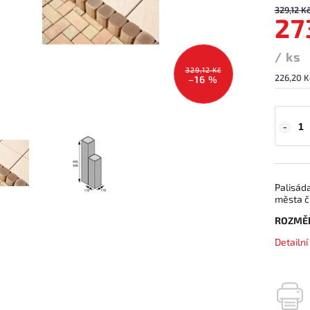
329,12 K
27
/ ks
329,12 Kč
226,20 K
–16 %
Palisád
města či
ROZMĚ
Detailn