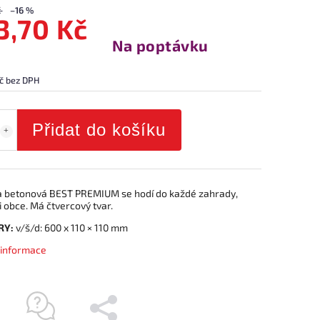
č
–16 %
3,70 Kč
Na poptávku
č bez DPH
Přidat do košíku
a betonová BEST PREMIUM se hodí do každé zahrady,
 obce. Má čtvercový tvar.
RY:
v/š/d: 600 x 110 × 110 mm
í informace