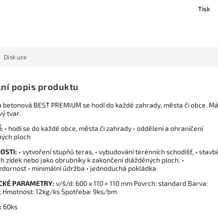
Tisk
Diskuze
lní popis produktu
a betonová BEST PREMIUM se hodí do každé zahrady, města či obce. M
ý tvar.
:
• hodí se do každé obce, města či zahrady • oddělení a ohraničení
ých ploch
OSTI:
• vytvoření stupňů teras, • vybudování terénních schodišť, • stavb
h zídek nebo jako obrubníky k zakončení dlážděných ploch. •
dornost • minimální údržba • jednoduchá pokládka
CKÉ PARAMETRY:
v/š/d: 600 x 110 × 110 mm Povrch: standard Barva:
 Hmotnost: 12kg/ks Spotřeba: 9ks/bm
:
60ks