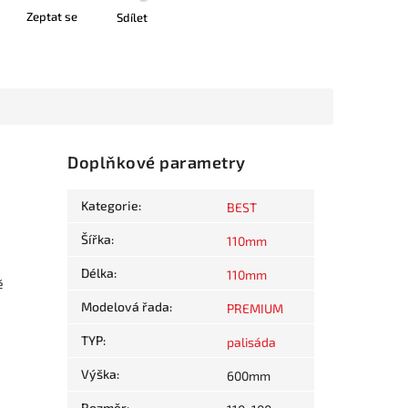
Zeptat se
Sdílet
Doplňkové parametry
á
Kategorie
:
BEST
Šířka
:
110mm
Délka
:
110mm
ě
Modelová řada
:
PREMIUM
TYP
:
palisáda
Výška
:
600mm
Rozměr
: