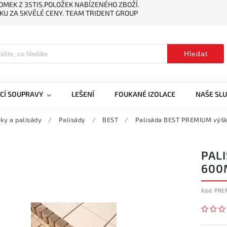
MEK Z 35TIS.POLOŽEK NABÍZENÉHO ZBOŽÍ.
KU ZA SKVĚLÉ CENY. TEAM TRIDENT GROUP
Hledat
CÍ SOUPRAVY
LEŠENÍ
FOUKANÉ IZOLACE
NAŠE SL
ky a palisády
/
Palisády
/
BEST
/
Palisáda BEST PREMIUM výš
PAL
600
Kód:
PRE