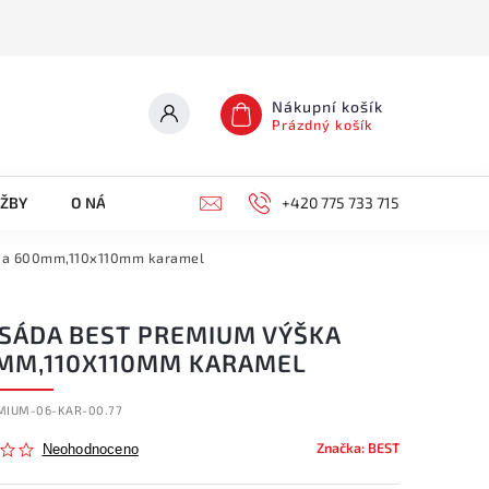
Nákupní košík
Prázdný košík
UŽBY
O NÁS
KONTAKTY
+420 775 733 715
ka 600mm,110x110mm karamel
ISÁDA BEST PREMIUM VÝŠKA
MM,110X110MM KARAMEL
MIUM-06-KAR-00.77
Značka:
BEST
Neohodnoceno