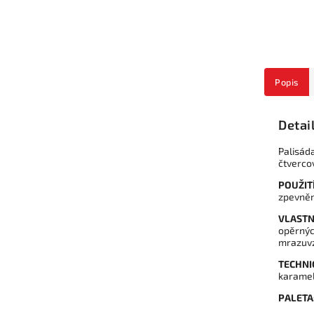
Popis
Detai
Palisád
čtvercov
POUŽITÍ
zpevněn
VLASTN
opěrnýc
mrazuvz
TECHNI
karamel
PALETA