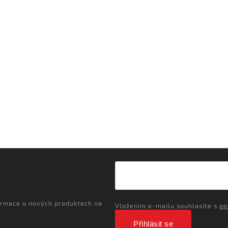
ormace o nových produktech na
Vložením e-mailu souhlasíte s
po
Přihlásit se