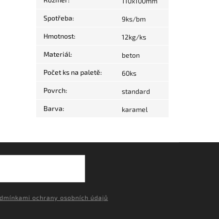
110x100mm
Spotřeba
:
9ks/bm
Hmotnost
:
12kg/ks
Materiál
:
beton
Počet ks na paletě
:
60ks
Povrch
:
standard
Barva
:
karamel
dmínkami ochrany osobních údajů