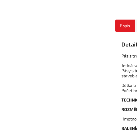
Popis
Detai
Pás s tr
Jedná s
Pásy s t
staveb 
Délka t
Počet h
TECHNI
ROZMĚ
Hmotnos
BALENÍ