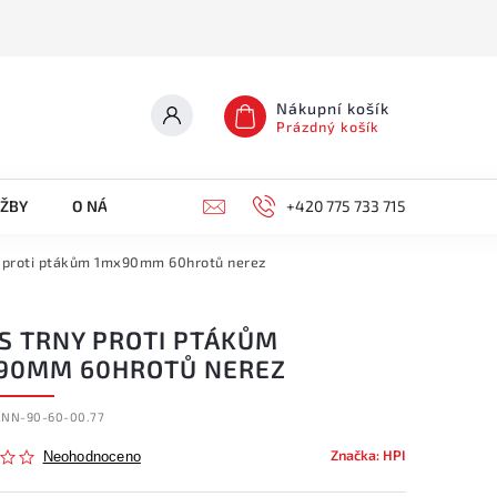
Nákupní košík
Prázdný košík
UŽBY
O NÁS
KONTAKTY
+420 775 733 715
y proti ptákům 1mx90mm 60hrotů nerez
 S TRNY PROTI PTÁKŮM
90MM 60HROTŮ NEREZ
RNN-90-60-00.77
Značka:
HPI
Neohodnoceno