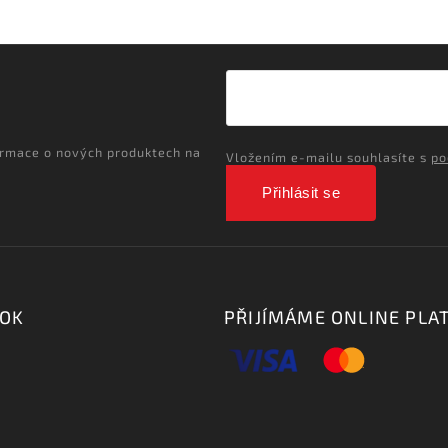
ormace o nových produktech na
Vložením e-mailu souhlasíte s
po
Přihlásit se
OOK
PŘIJÍMÁME ONLINE PLA