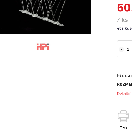
60
/ ks
498 Kč b
Pás s tr
ROZMĚ
Detailn
Tisk