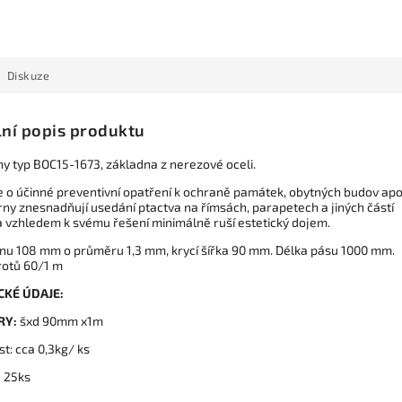
Diskuze
lní popis produktu
ny typ BOC15-1673, základna z nerezové oceli.
e o účinné preventivní opatření k ochraně památek, obytných budov apo
rny znesnadňují usedání ptactva na římsách, parapetech a jiných částí
a vzhledem k svému řešení minimálně ruší estetický dojem.
rnu 108 mm o průměru 1,3 mm, krycí šířka 90 mm. Délka pásu 1000 mm.
rotů 60/1 m
CKÉ ÚDAJE:
RY:
šxd 90mm x1m
t: cca 0,3kg/ ks
:
25ks