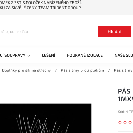
MEK Z 35TIS.POLOŽEK NABÍZENÉHO ZBOŽÍ.
KU ZA SKVĚLÉ CENY. TEAM TRIDENT GROUP
Hledat
CÍ SOUPRAVY
LEŠENÍ
FOUKANÉ IZOLACE
NAŠE SL
Doplňky pro šikmé střechy
/
Pás s trny proti ptákům
/
Pás s trn
PÁS
1MX
Kód:
H-T