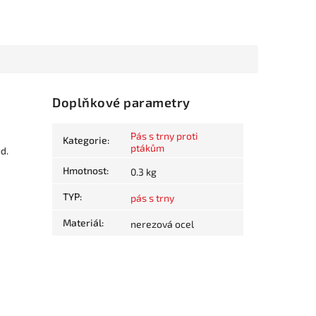
Doplňkové parametry
Pás s trny proti
Kategorie
:
ptákům
d.
Hmotnost
:
0.3 kg
TYP
:
pás s trny
Materiál
:
nerezová ocel