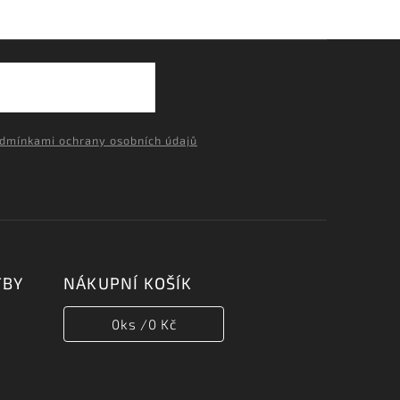
dmínkami ochrany osobních údajů
TBY
NÁKUPNÍ KOŠÍK
0
ks /
0 Kč