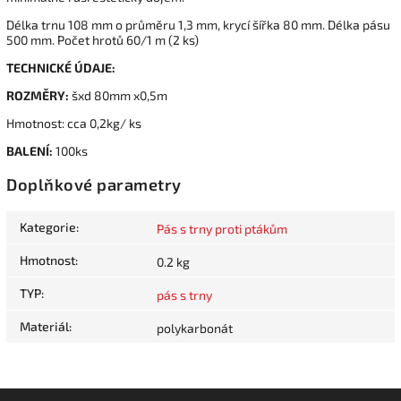
Délka trnu 108 mm o průměru 1,3 mm, krycí šířka 80 mm. Délka pásu
500 mm. Počet hrotů 60/1 m (2 ks)
TECHNICKÉ ÚDAJE:
ROZMĚRY:
šxd 80mm x0,5m
Hmotnost: cca 0,2kg/ ks
BALENÍ:
100ks
Doplňkové parametry
Kategorie
:
Pás s trny proti ptákům
Hmotnost
:
0.2 kg
TYP
:
pás s trny
Materiál
:
polykarbonát