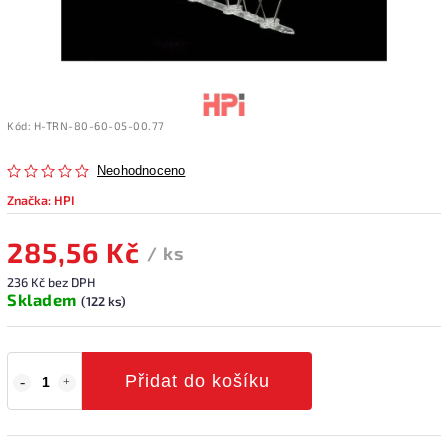
Kód:
H-TRN-80-60-05-00.77
Neohodnoceno
Značka:
HPI
285,56 Kč
/ ks
236 Kč bez DPH
Skladem
(122 ks)
Přidat do košíku