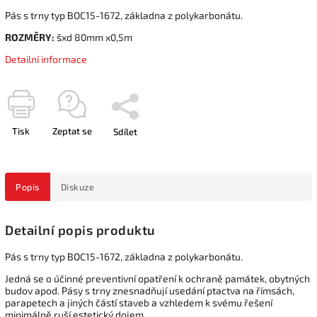
Pás s trny typ BOC15-1672, základna z polykarbonátu.
ROZMĚRY:
šxd 80mm x0,5m
Detailní informace
Tisk
Zeptat se
Sdílet
Popis
Diskuze
Detailní popis produktu
Pás s trny typ BOC15-1672, základna z polykarbonátu.
Jedná se o účinné preventivní opatření k ochraně památek, obytných
budov apod. Pásy s trny znesnadňují usedání ptactva na římsách,
parapetech a jiných částí staveb a vzhledem k svému řešení
minimálně ruší estetický dojem.