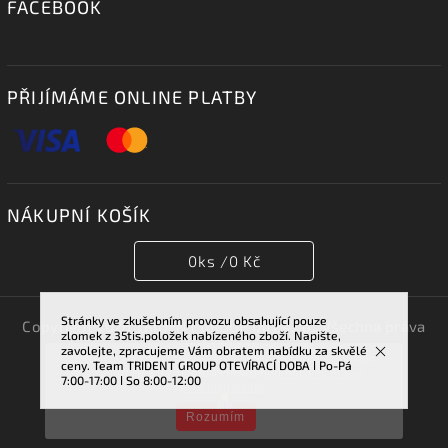
FACEBOOK
PŘIJÍMÁME ONLINE PLATBY
NÁKUPNÍ KOŠÍK
0
ks /
0 Kč
Stránky ve zkušebním provozu obsahující pouze
Copyright 2026
TRIDENT GROUP 007 s.r.o.
. Všechna práva
zlomek z 35tis.položek nabízeného zboží. Napište,
vyhrazena.
zavolejte, zpracujeme Vám obratem nabídku za skvělé
Vstupem na tuto stránku souhlasíte se sběrem cookies.
ceny. Team TRIDENT GROUP OTEVÍRACÍ DOBA ǀ Po-Pá
Vytvořil
Shoptet
| Design
Shoptak.cz.
Více informací najdete v článku
podmínky ochrany
7:00-17:00 ǀ So 8:00-12:00
osobních údajů
.
Rozumím