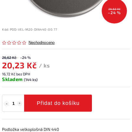
26,62 Kč
–24 %
Kód:
POD-VEL-M20-DIN440-00.77
Neohodnoceno
26,62 Kč
–24 %
20,23 Kč
/ ks
16,72 Kč bez DPH
Skladem
(144 ks)
Přidat do košíku
Podložka velkoplošná DIN 440