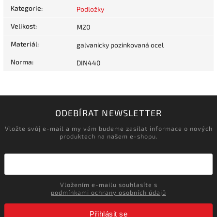
Kategorie
:
Podložky
Velikost
:
M20
Materiál
:
galvanicky pozinkovaná ocel
Norma
:
DIN440
ODEBÍRAT NEWSLETTER
Vložte svůj e-mail a my vám budeme zasílat informace o nových
produktech na našem e-shopu.
Vložením e-mailu souhlasíte s
podmínkami ochrany osobních údajů
Přihlásit se