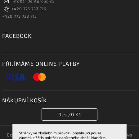
info
@
tridentgroup.cz
+420 775 733 715
+420 775 733 715
FACEBOOK
PŘIJÍMÁME ONLINE PLATBY
NÁKUPNÍ KOŠÍK
0
ks /
0 Kč
Stránky ve zkušebním provozu obsahující pouze
Copyright 2026
TRIDENT GROUP 007 s.r.o.
. Všechna práva
zlomek z 35tis.položek nabízeného zboží. Napište,