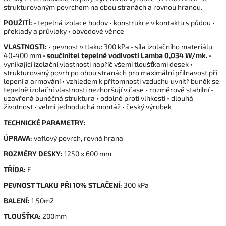
strukturovaným povrchem na obou stranách a rovnou hranou.
POUŽITÍ:
• tepelná izolace budov • konstrukce v kontaktu s půdou •
překlady a průvlaky • obvodové věnce
VLASTNOSTI:
• pevnost v tlaku: 300 kPa • síla izolačního materiálu
40-400 mm •
součinitel tepelné vodivosti Lamba 0,034 W/mk.
•
vynikající izolační vlastnosti napříč všemi tloušťkami desek •
strukturovaný povrh po obou stranách pro maximální přilnavost při
lepení a armování • vzhledem k přítomnosti vzduchu uvnitř buněk se
tepelně izolační vlastnosti nezhoršují v čase • rozměrově stabilní •
uzavřená buněčná struktura • odolné proti vlhkosti • dlouhá
životnost • velmi jednoduchá montáž • český výrobek
TECHNICKÉ PARAMETRY:
ÚPRAVA:
vaflový povrch, rovná hrana
ROZMĚRY DESKY:
1250 x 600 mm
TŘÍDA:
E
PEVNOST TLAKU PŘI 10% STLAČENÍ:
300 kPa
BALENÍ:
1,50m2
TLOUŠŤKA:
200mm