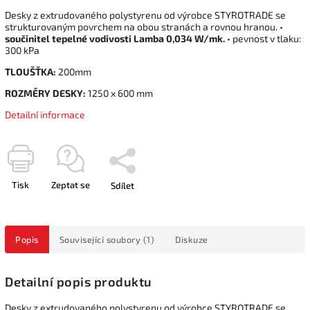
Desky z extrudovaného polystyrenu od výrobce STYROTRADE se
strukturovaným povrchem na obou stranách a rovnou hranou. •
součinitel tepelné vodivosti Lamba 0,034 W/mk.
• pevnost v tlaku:
300 kPa
TLOUŠŤKA:
200mm
ROZMĚRY DESKY:
1250 x 600 mm
Detailní informace
Tisk
Zeptat se
Sdílet
Popis
Související soubory (1)
Diskuze
Detailní popis produktu
Desky z extrudovaného polystyrenu od výrobce STYROTRADE se