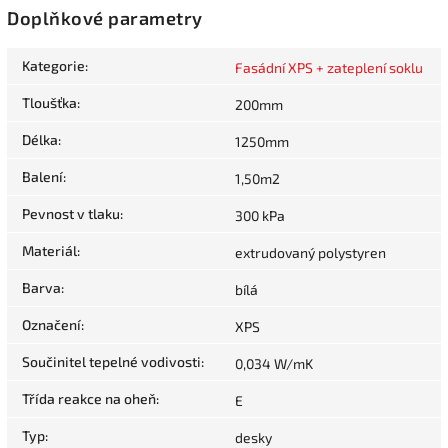
Doplňkové parametry
Kategorie
:
Fasádní XPS + zateplení soklu
Tloušťka
:
200mm
Délka
:
1250mm
Balení
:
1,50m2
Pevnost v tlaku
:
300 kPa
Materiál
:
extrudovaný polystyren
Barva
:
bílá
Označení
:
XPS
Součinitel tepelné vodivosti
:
0,034 W/mK
Třída reakce na oheň
:
E
Typ
:
desky