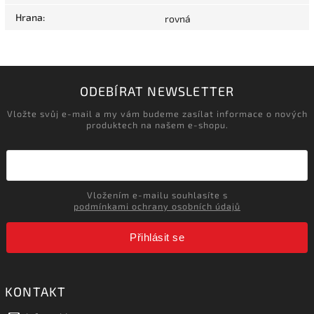
Hrana
:
rovná
ODEBÍRAT NEWSLETTER
Vložte svůj e-mail a my vám budeme zasílat informace o nových
produktech na našem e-shopu.
Vložením e-mailu souhlasíte s
podmínkami ochrany osobních údajů
Přihlásit se
KONTAKT