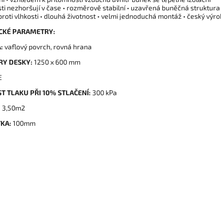
ti nezhoršují v čase • rozměrově stabilní • uzavřená buněčná struktura 
roti vlhkosti • dlouhá životnost • velmi jednoduchá montáž • český výr
CKÉ PARAMETRY:
A:
vaflový povrch, rovná hrana
RY DESKY:
1250 x 600 mm
E
T TLAKU PŘI 10% STLAČENÍ:
300 kPa
:
3,50m2
ŤKA:
100mm