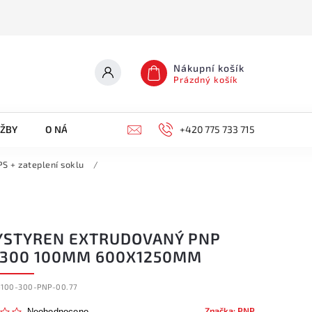
Nákupní košík
Prázdný košík
UŽBY
O NÁS
KONTAKTY
+420 775 733 715
S + zateplení soklu
/
YSTYREN EXTRUDOVANÝ PNP
 300 100MM 600X1250MM
-100-300-PNP-00.77
Značka:
PNP