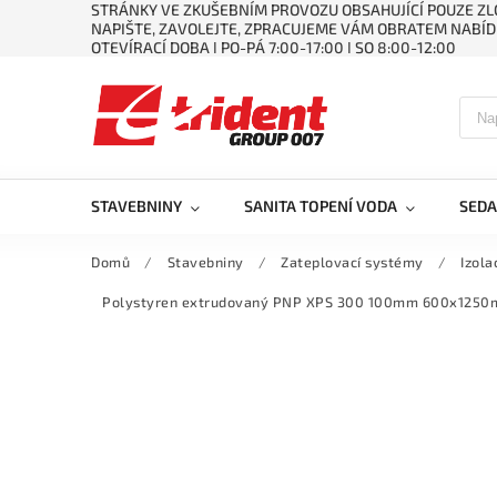
STRÁNKY VE ZKUŠEBNÍM PROVOZU OBSAHUJÍCÍ POUZE ZLO
NAPIŠTE, ZAVOLEJTE, ZPRACUJEME VÁM OBRATEM NABÍD
OTEVÍRACÍ DOBA ǀ PO-PÁ 7:00-17:00 ǀ SO 8:00-12:00
STAVEBNINY
SANITA TOPENÍ VODA
SEDA
Domů
/
Stavebniny
/
Zateplovací systémy
/
Izola
Polystyren extrudovaný PNP XPS 300 100mm 600x125