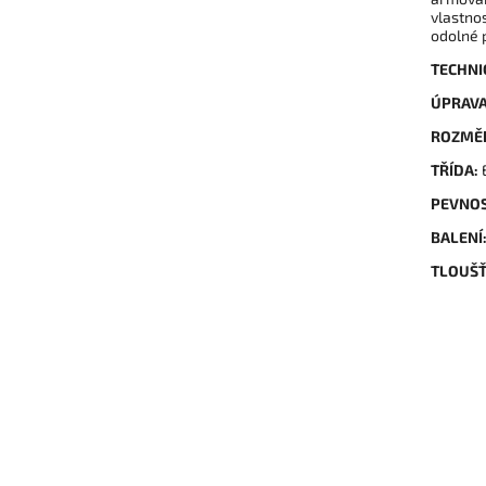
vlastnos
odolné p
TECHNI
ÚPRAV
ROZMĚ
TŘÍDA:
PEVNOS
BALENÍ
TLOUŠ