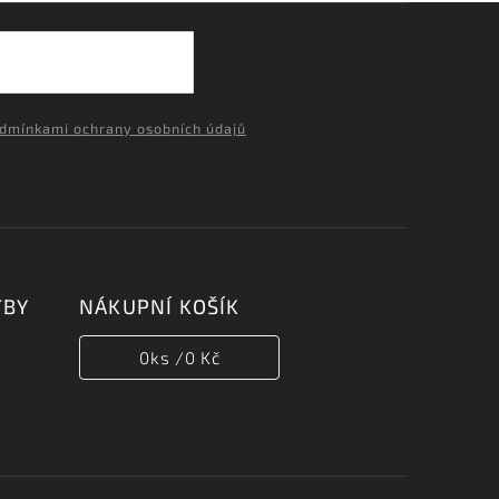
dmínkami ochrany osobních údajů
TBY
NÁKUPNÍ KOŠÍK
0
ks /
0 Kč