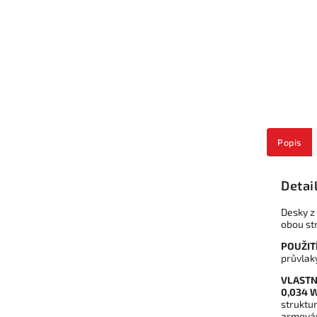
Popis
Detai
Desky z
obou st
POUŽITÍ
průvlak
VLASTN
0,034 
struktu
armován