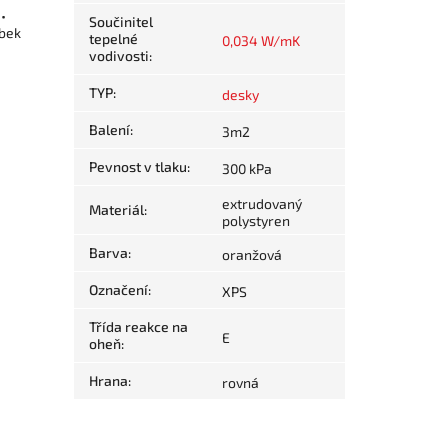
•
Součinitel
obek
tepelné
0,034 W/mK
vodivosti
:
TYP
:
desky
Balení
:
3m2
Pevnost v tlaku
:
300 kPa
extrudovaný
Materiál
:
polystyren
Barva
:
oranžová
Označení
:
XPS
Třída reakce na
E
oheň
:
Hrana
:
rovná