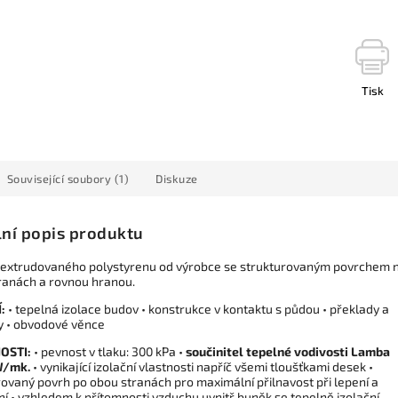
Tisk
Související soubory (1)
Diskuze
lní popis produktu
 extrudovaného polystyrenu od výrobce se strukturovaným povrchem 
ranách a rovnou hranou.
:
• tepelná izolace budov • konstrukce v kontaktu s půdou • překlady a
y • obvodové věnce
OSTI:
• pevnost v tlaku: 300 kPa •
součinitel tepelné vodivosti Lamba
W/mk.
• vynikající izolační vlastnosti napříč všemi tloušťkami desek •
rovaný povrh po obou stranách pro maximální přilnavost při lepení a
í • vzhledem k přítomnosti vzduchu uvnitř buněk se tepelně izolační