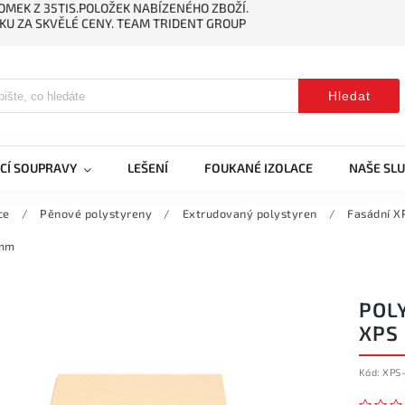
MEK Z 35TIS.POLOŽEK NABÍZENÉHO ZBOŽÍ.
KU ZA SKVĚLÉ CENY. TEAM TRIDENT GROUP
Hledat
CÍ SOUPRAVY
LEŠENÍ
FOUKANÉ IZOLACE
NAŠE SL
ce
/
Pěnové polystyreny
/
Extrudovaný polystyren
/
Fasádní XP
0mm
POL
XPS
Kód:
XPS