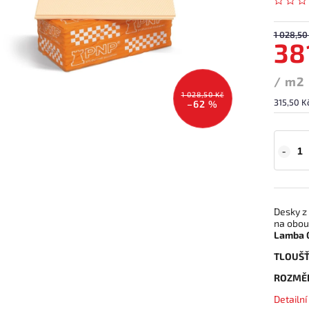
1 028,50
38
/ m2
1 028,50 Kč
315,50 K
–62 %
Desky z
na obou
Lamba 
TLOUŠŤ
ROZMĚR
Detailn