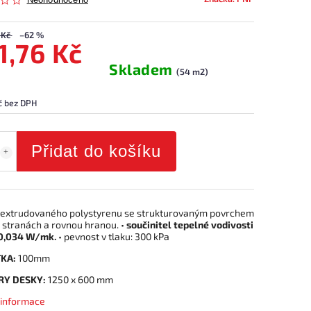
Neohodnoceno
 Kč
–62 %
1,76 Kč
Skladem
(54 m2)
č bez DPH
Přidat do košíku
 extrudovaného polystyrenu se strukturovaným povrchem
 stranách a rovnou hranou. •
součinitel tepelné vodivosti
0,034 W/mk.
• pevnost v tlaku: 300 kPa
KA:
100mm
Y DESKY:
1250 x 600 mm
í informace