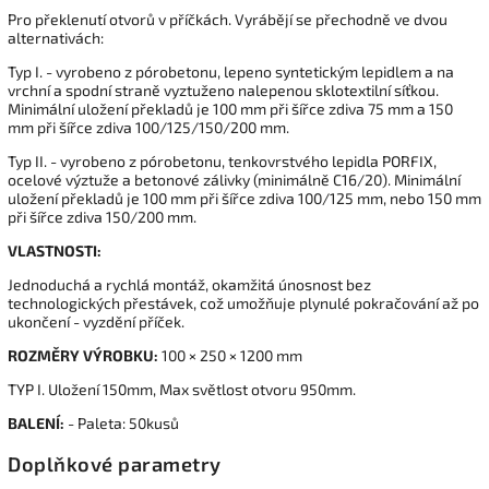
Pro překlenutí otvorů v příčkách. Vyrábějí se přechodně ve dvou
alternativách:
Typ I. - vyrobeno z pórobetonu, lepeno syntetickým lepidlem a na
vrchní a spodní straně vyztuženo nalepenou sklotextilní síťkou.
Minimální uložení překladů je 100 mm při šířce zdiva 75 mm a 150
mm při šířce zdiva 100/125/150/200 mm.
Typ II. - vyrobeno z pórobetonu, tenkovrstvého lepidla PORFIX,
ocelové výztuže a betonové zálivky (minimálně C16/20). Minimální
uložení překladů je 100 mm při šířce zdiva 100/125 mm, nebo 150 mm
při šířce zdiva 150/200 mm.
VLASTNOSTI:
Jednoduchá a rychlá montáž, okamžitá únosnost bez
technologických přestávek, což umožňuje plynulé pokračování až po
ukončení - vyzdění příček.
ROZMĚRY VÝROBKU:
100 × 250 × 1200 mm
TYP I. Uložení 150mm, Max světlost otvoru 950mm.
BALENÍ:
- Paleta: 50kusů
Doplňkové parametry