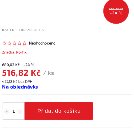
680,02 Kč
–24 %
Kód:
PNEP100-1200-00.77
Neohodnoceno
Značka:
Porfix
680,02 Kč
–24 %
516,82 Kč
/ ks
427,12 Kč bez DPH
Na objednávku
Přidat do košíku