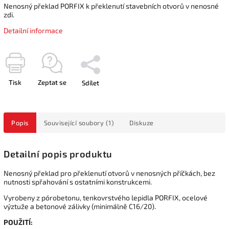
Nenosný překlad PORFIX k překlenutí stavebních otvorů v nenosné
zdi.
Detailní informace
Tisk
Zeptat se
Sdílet
Popis
Související soubory (1)
Diskuze
Detailní popis produktu
Nenosný překlad pro překlenutí otvorů v nenosných příčkách, bez
nutnosti spřahování s ostatními konstrukcemi.
Vyrobeny z pórobetonu, tenkovrstvého lepidla PORFIX, ocelové
výztuže a betonové zálivky (minimálně C16/20).
POUŽITÍ: