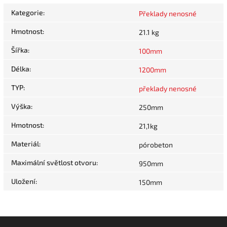
Kategorie
:
Překlady nenosné
Hmotnost
:
21.1 kg
Šířka
:
100mm
Délka
:
1200mm
TYP
:
překlady nenosné
Výška
:
250mm
Hmotnost
:
21,1kg
Materiál
:
pórobeton
Maximální světlost otvoru
:
950mm
Uložení
:
150mm