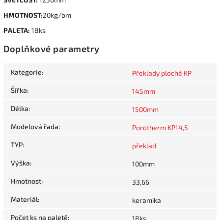
HMOTNOST:
20kg/bm
PALETA:
18ks
Doplňkové parametry
Kategorie
:
Překlady ploché KP
Šířka
:
145mm
Délka
:
1500mm
Modelová řada
:
Porotherm KP14,5
TYP
:
překlad
Výška
:
100mm
Hmotnost
:
33,66
Materiál
:
keramika
Počet ks na paletě
:
18ks