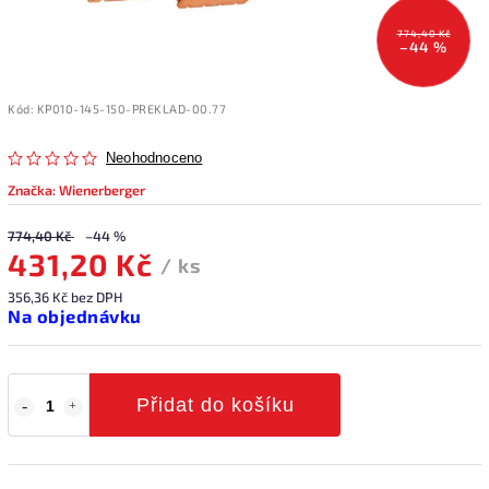
774,40 Kč
–44 %
Kód:
KP010-145-150-PREKLAD-00.77
Neohodnoceno
Značka:
Wienerberger
774,40 Kč
–44 %
431,20 Kč
/ ks
356,36 Kč bez DPH
Na objednávku
Přidat do košíku