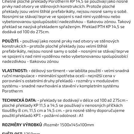
Cihelné ploché překlady Porotherm KP 14,5 se používají jako nosné
prvky nad otvory ve stěnových konstrukcích. Protože ploché
překlady jsou velmi štíhlé prefabrikáty, nejsou nosné samy o sobě.
Nosnými se stávají teprve ve spojení s nad nimi vyzděnou nebo
vybetonovanou spolupůsobící nadezdívkou - tlakovou zónou. Takový
překlad se nazývá překladem spřaženým. Překlad PTH KP 14,5 se
dodává od 100 do 275cm.
POUŽITÍ:
• používají jako nosné prvky nad otvory ve stěnových
konstrukcích • protože ploché překlady jsou velmi štíhlé
prefabrikáty, nejsou nosné samy o sobě • nosnými se stávají teprve
ve spojení s nad nimi vyzděnou nebo vybetonovanou spolupůsobící
nadezdívkou - tlakovou zónou
VLASTNOSTI:
• délkový sortiment • variabilita použití • velmi snadná
ruční manipulace • minimální spotřeba oceli • nejnižší cena v
porovnání s ostatními druhy překladů • rozměry v modulovém
systému • snadné navrhování a stavění v kompletním systému
Porotherm
TECHNICKÁ DATA:
• překlady se dodávají v délce od 100 až 275cm •
ploché překlady KP 11,5 a 14,5 se používají v nenosných příčkách
tloušťky 8 cm, 11,5 cm a 14,5 cm. • pro nosné stěny doporučujeme
použití překladů KP7. • požární odolnost : A1
ROZMĚRY VÝROBKŮ :
Rozměr 1500x145x100mm
SVĚTLOST:
1250mm