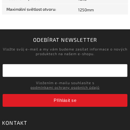
Maximální světlost otvoru
:
1250mm
ODEBÍRAT NEWSLETTER
Vložte svůj e-mail a my vám budeme zasílat informace o nových
produktech na našem e-shopu.
Vložením e-mailu souhlasíte s
podmínkami ochrany osobních údajů
Přihlásit se
KONTAKT