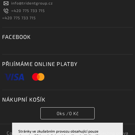
info
@
tridentgroup.cz
+420 775 733 715
+420 775 733 715
FACEBOOK
PŘIJÍMÁME ONLINE PLATBY
NÁKUPNÍ KOŠÍK
0
ks /
0 Kč
Stránky ve zkušebním provozu obsahující pouze
Copyright 2026
TRIDENT GROUP 007 s.r.o.
. Všechna práva