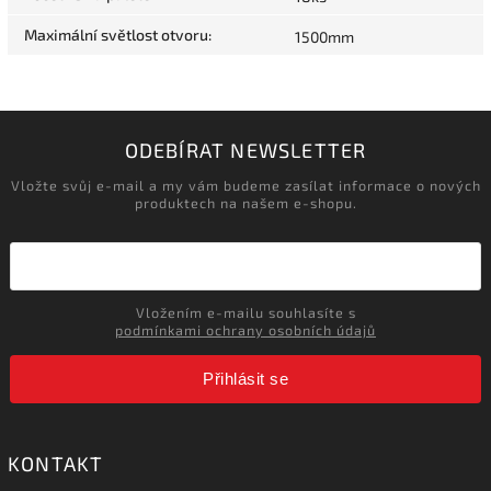
Maximální světlost otvoru
:
1500mm
ODEBÍRAT NEWSLETTER
Vložte svůj e-mail a my vám budeme zasílat informace o nových
produktech na našem e-shopu.
Vložením e-mailu souhlasíte s
podmínkami ochrany osobních údajů
Přihlásit se
KONTAKT