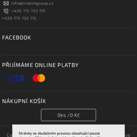
info
@
tridentgroup.cz
+420 775 733 715
+420 775 733 715
FACEBOOK
PŘIJÍMÁME ONLINE PLATBY
NÁKUPNÍ KOŠÍK
0
ks /
0 Kč
Stránky ve zkušebním provozu obsahující pouze
Copyright 2026
TRIDENT GROUP 007 s.r.o.
. Všechna práva