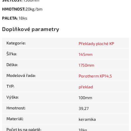
HMOTNOST:
20kg/bm
PALETA:
18ks
Doplňkové parametry
Kategorie
:
Překlady ploché KP
Šířka
:
145mm
Délka
:
1750mm
Modelová řada
:
Porotherm KP14,5
TYP
:
překlad
Výška
:
100mm
Hmotnost
:
39,27
Materiál
:
keramika
Počet ks na paletě
:
18ks