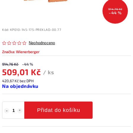
914,76 Kč
–44 %
Kód:
KP010-145-175-PREKLAD-00.77
Neohodnoceno
Značka:
Wienerberger
914,76 Kč
–44 %
509,01 Kč
/ ks
420,67 Kč bez DPH
Na objednávku
Přidat do košíku