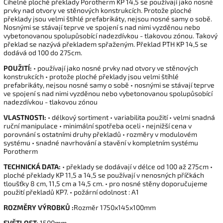
Cihelné ploché překlady Porotherm KP 14,5 se používají jako nosné
prvky nad otvory ve stěnových konstrukcích. Protože ploché
překlady jsou velmi štíhlé prefabrikáty, nejsou nosné samy o sobě.
Nosnými se stávají teprve ve spojení s nad nimi vyzděnou nebo
vybetonovanou spolupůsobící nadezdívkou - tlakovou zónou. Takový
překlad se nazývá překladem spřaženým. Překlad PTH KP 14,5 se
dodává od 100 do 275cm.
POUŽITÍ:
• používají jako nosné prvky nad otvory ve stěnových
konstrukcích • protože ploché překlady jsou velmi štíhlé
prefabrikáty, nejsou nosné samy o sobě • nosnými se stávají teprve
ve spojení s nad nimi vyzděnou nebo vybetonovanou spolupůsobící
nadezdívkou - tlakovou zónou
VLASTNOSTI:
• délkový sortiment • variabilita použití • velmi snadná
ruční manipulace • minimální spotřeba oceli • nejnižší cena v
porovnání s ostatními druhy překladů • rozměry v modulovém
systému • snadné navrhování a stavění v kompletním systému
Porotherm
TECHNICKÁ DATA:
• překlady se dodávají v délce od 100 až 275cm •
ploché překlady KP 11,5 a 14,5 se používají v nenosných příčkách
tloušťky 8 cm, 11,5 cm a 14,5 cm. • pro nosné stěny doporučujeme
použití překladů KP7. • požární odolnost : A1
ROZMĚRY VÝROBKŮ :
Rozměr 1750x145x100mm
SVĚTLOST:
1500mm