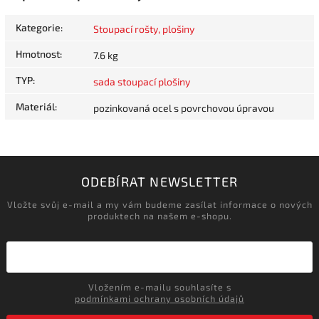
Kategorie
:
Stoupací rošty, plošiny
Hmotnost
:
7.6 kg
TYP
:
sada stoupací plošiny
Materiál
:
pozinkovaná ocel s povrchovou úpravou
ODEBÍRAT NEWSLETTER
Vložte svůj e-mail a my vám budeme zasílat informace o nových
produktech na našem e-shopu.
Vložením e-mailu souhlasíte s
podmínkami ochrany osobních údajů