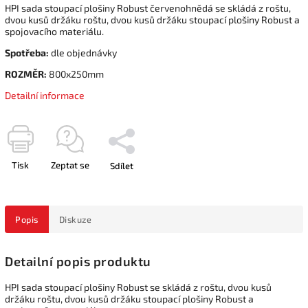
HPI sada stoupací plošiny Robust červenohnědá se skládá z roštu,
dvou kusů držáku roštu, dvou kusů držáku stoupací plošiny Robust a
spojovacího materiálu.
Spotřeba:
dle objednávky
ROZMĚR:
800x250mm
Detailní informace
Tisk
Zeptat se
Sdílet
Popis
Diskuze
Detailní popis produktu
HPI sada stoupací plošiny Robust se skládá z roštu, dvou kusů
držáku roštu, dvou kusů držáku stoupací plošiny Robust a