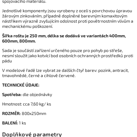
spojovacího materiálu.
Jednotlivé komponenty jsou vyrobeny z oceli s povrchovou úpravou
žárovým zinkováním, případně doplněné barevným komaxitovým
nástřikem výrazně zvyšujícím odolnost proti povětrnostním vlivům a
mechanickému poškození.
Šířka roštu je 250 mm, délka se dodává ve variantách 400mm,
600mm, 800mm.
Sada je součástí zařízení určeného pouze pro pohyb po střeše,
nesmí sloužit jako kotvící bod osobních ochranných prostředků proti
pádu
V modelové řadě lze vybrat ze dalších čtyř barev: pozink, antracit,
tmavohnědé, černé a cihlově červené.
TECHNICKÉ ÚDAJE:
Spotřeba:
dle objednávky
Hmotnost: cca 7,60 kg/ ks
ROZMĚR:
800x250mm
BALENÍ:
1 ks
Doplňkové parametry