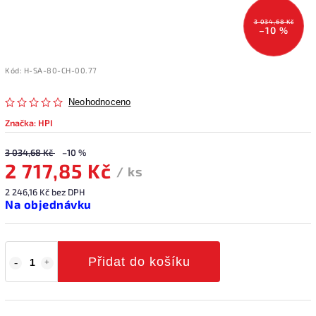
3 034,68 Kč
–10 %
Kód:
H-SA-80-CH-00.77
Neohodnoceno
Značka:
HPI
3 034,68 Kč
–10 %
2 717,85 Kč
/ ks
2 246,16 Kč bez DPH
Na objednávku
Přidat do košíku